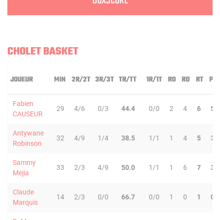
BOXSCORE
CHOLET BASKET
JOUEUR
MIN
2R/2T
3R/3T
TR/TT
1R/1T
RO
RD
RT
PD
Fabien
29
4/6
0/3
44.4
0/0
2
4
6
5
CAUSEUR
Antywane
32
4/9
1/4
38.5
1/1
1
4
5
3
Robinson
Sammy
33
2/3
4/9
50.0
1/1
1
6
7
3
Mejia
Claude
14
2/3
0/0
66.7
0/0
1
0
1
0
Marquis