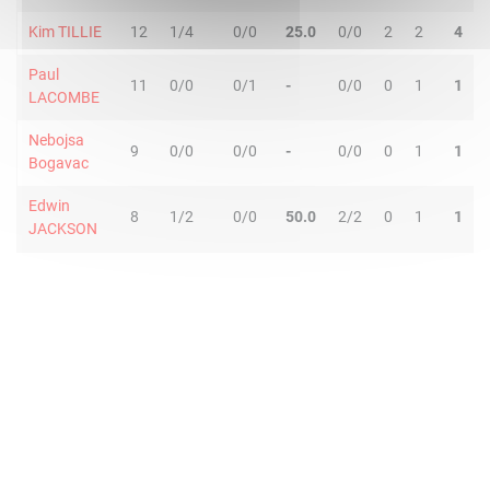
Kim TILLIE
12
1/4
0/0
25.0
0/0
2
2
4
Paul
11
0/0
0/1
-
0/0
0
1
1
LACOMBE
Nebojsa
9
0/0
0/0
-
0/0
0
1
1
Bogavac
Edwin
8
1/2
0/0
50.0
2/2
0
1
1
JACKSON