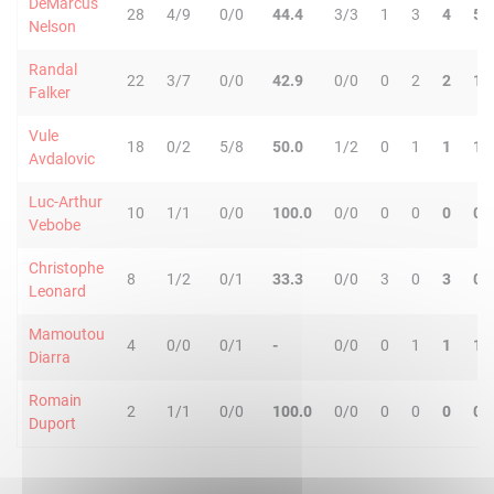
DeMarcus
28
4/9
0/0
44.4
3/3
1
3
4
5
Nelson
Randal
22
3/7
0/0
42.9
0/0
0
2
2
1
Falker
Vule
18
0/2
5/8
50.0
1/2
0
1
1
1
Avdalovic
Luc-Arthur
10
1/1
0/0
100.0
0/0
0
0
0
0
Vebobe
Christophe
8
1/2
0/1
33.3
0/0
3
0
3
0
Leonard
Mamoutou
4
0/0
0/1
-
0/0
0
1
1
1
Diarra
Romain
2
1/1
0/0
100.0
0/0
0
0
0
0
Duport