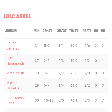
LDLC ASVEL
JOUEUR
MIN
2R/2T
3R/3T
TR/TT
1R/1T
RO
RD
Davon
31
5/9
1/1
60.0
6/6
2
2
Jefferson
Cliff
37
2/5
2/3
50.0
2/2
0
1
Hammonds
Matt Walsh
40
7/8
2/4
75.0
7/8
0
3
Mickael
29
6/7
1/4
63.6
2/2
0
3
GELABALE
Pops Mensah-
30
10/13
0/0
76.9
3/3
3
7
1
Bonsu