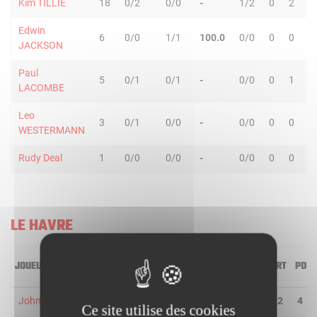
Kim TILLIE
18
0/2
0/0
-
1/2
0
2
Edwin
6
0/0
1/1
100.0
0/0
0
0
JACKSON
Paul
5
0/1
0/1
-
0/0
0
1
LACOMBE
Leo
3
0/1
0/0
-
0/0
0
0
WESTERMANN
Rudy Deal
1
0/0
0/0
-
0/0
0
0
LE HAVRE
JOUEUR
MIN
2R/2T
3R/3T
TR/TT
1R/1T
RO
RD
RT
PD
John Cox
32
5/5
0/1
83.3
4/6
0
2
2
4
Ce site utilise des cookies