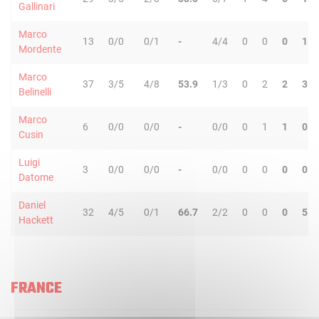
Gallinari
Marco
13
0/0
0/1
-
4/4
0
0
0
1
Mordente
Marco
37
3/5
4/8
53.9
1/3
0
2
2
3
Belinelli
Marco
6
0/0
0/0
-
0/0
0
1
1
0
Cusin
Luigi
3
0/0
0/0
-
0/0
0
0
0
0
Datome
Daniel
32
4/5
0/1
66.7
2/2
0
0
0
5
Hackett
FRANCE