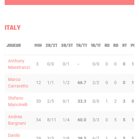
ITALY
JOUEUR
MIN
2R/2T
3R/3T
TR/TT
1R/1T
RO
RD
RT
PD
Anthony
3
0/0
0/1
-
0/0
0
0
0
1
Maestranzi
Marco
12
1/1
1/2
66.7
2/2
0
0
0
1
Carraretto
Stefano
30
2/5
0/1
33.3
0/0
1
2
3
0
Mancinelli
Andrea
34
8/11
1/4
60.0
3/3
0
5
5
1
Bargnani
Danilo
29
3/5
2/8
38.5
6/7
1
4
5
1