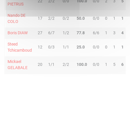
22
2/2
0/0
100.0
0/0
2
3
5
PIETRUS
Nando DE
17
2/2
0/2
50.0
0/0
0
1
1
COLO
Boris DIAW
27
6/7
1/2
77.8
6/6
1
3
4
Steed
12
0/3
1/1
25.0
0/0
0
1
1
Tchicamboud
Mickael
20
1/1
2/2
100.0
0/0
1
5
6
GELABALE