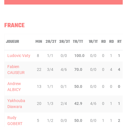
FRANCE
JOUEUR
MIN
2R/2T
3R/3T
TR/TT
1R/1T
RO
RD
RT
Ludovic Vaty
8
1/1
0/0
100.0
0/0
0
1
1
Fabien
22
3/4
4/6
70.0
0/0
0
4
4
CAUSEUR
Andrew
13
1/1
0/1
50.0
0/0
0
0
0
ALBICY
Yakhouba
20
1/3
2/4
42.9
4/6
0
1
1
Diawara
Rudy
5
1/2
0/0
50.0
0/0
1
1
2
GOBERT