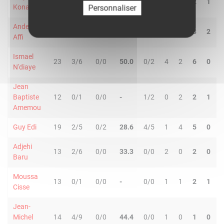
24
0/5
0/0
-
1/2
0
2
2
1
Konate
Personnaliser
Anderson
9
0/1
0/0
-
0/0
0
3
3
2
Affi
Ismael
23
3/6
0/0
50.0
0/2
4
2
6
0
N'diaye
Jean
Baptiste
12
0/1
0/0
-
1/2
0
2
2
1
Amemou
Guy Edi
19
2/5
0/2
28.6
4/5
1
4
5
0
Adjehi
13
2/6
0/0
33.3
0/0
2
0
2
0
Baru
Moussa
13
0/1
0/0
-
0/0
1
1
2
1
Cisse
Jean-
Michel
14
4/9
0/0
44.4
0/0
1
0
1
0