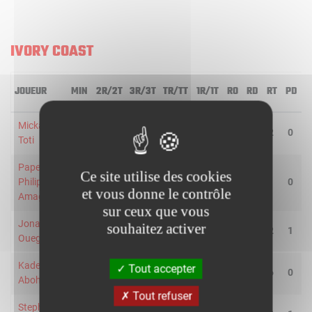
IVORY COAST
JOUEUR
MIN
2R/2T
3R/3T
TR/TT
1R/1T
RO
RD
RT
PD
I
Mickael
25
1/9
0/2
9.1
2/4
0
2
2
0
Toti
Pape-
Ce site utilise des cookies
Philippe
22
1/6
0/1
14.3
1/2
0
1
1
0
et vous donne le contrôle
Amagou
sur ceux que vous
Jonathan
souhaitez activer
12
0/1
1/2
33.3
0/0
1
1
2
1
Ouegnin
Kader
Tout accepter
14
1/5
0/0
20.0
1/2
2
4
6
0
Aboh
Tout refuser
Stephane