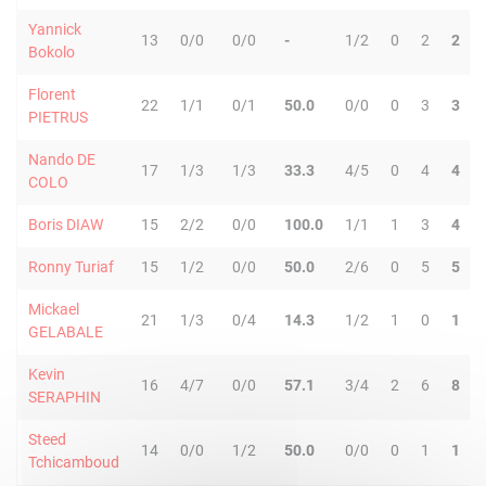
Yannick
13
0/0
0/0
-
1/2
0
2
2
Bokolo
Florent
22
1/1
0/1
50.0
0/0
0
3
3
PIETRUS
Nando DE
17
1/3
1/3
33.3
4/5
0
4
4
COLO
Boris DIAW
15
2/2
0/0
100.0
1/1
1
3
4
Ronny Turiaf
15
1/2
0/0
50.0
2/6
0
5
5
Mickael
21
1/3
0/4
14.3
1/2
1
0
1
GELABALE
Kevin
16
4/7
0/0
57.1
3/4
2
6
8
SERAPHIN
Steed
14
0/0
1/2
50.0
0/0
0
1
1
Tchicamboud