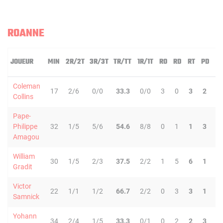
ROANNE
JOUEUR
MIN
2R/2T
3R/3T
TR/TT
1R/1T
RO
RD
RT
PD
IN
Coleman
17
2/6
0/0
33.3
0/0
3
0
3
2
0
Collins
Pape-
Philippe
32
1/5
5/6
54.6
8/8
0
1
1
3
1
Amagou
William
30
1/5
2/3
37.5
2/2
1
5
6
1
1
Gradit
Victor
22
1/1
1/2
66.7
2/2
0
3
3
1
1
Samnick
Yohann
34
2/4
1/5
33.3
0/1
0
2
2
3
0