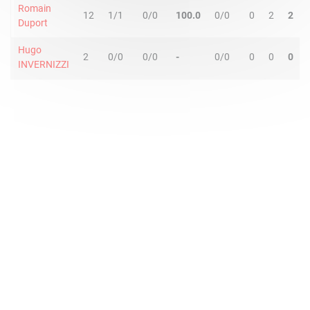
Romain
12
1/1
0/0
100.0
0/0
0
2
2
Duport
Hugo
2
0/0
0/0
-
0/0
0
0
0
INVERNIZZI