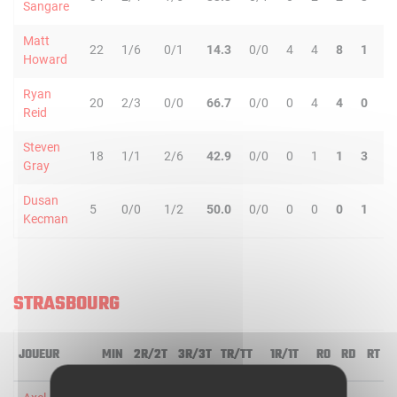
Sangare
Matt
22
1/6
0/1
14.3
0/0
4
4
8
1
2
Howard
Ryan
20
2/3
0/0
66.7
0/0
0
4
4
0
1
Reid
Steven
18
1/1
2/6
42.9
0/0
0
1
1
3
0
Gray
Dusan
5
0/0
1/2
50.0
0/0
0
0
0
1
0
Kecman
STRASBOURG
JOUEUR
MIN
2R/2T
3R/3T
TR/TT
1R/1T
RO
RD
RT