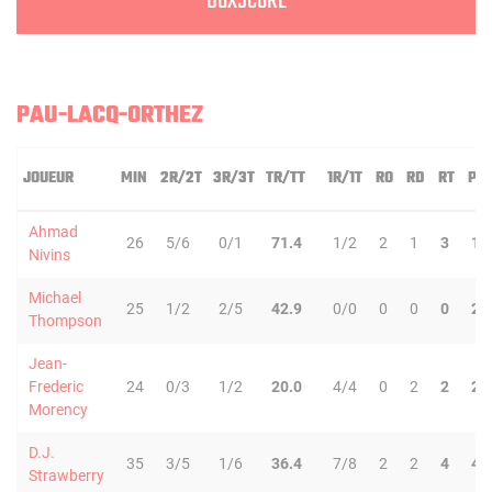
BOXSCORE
PAU-LACQ-ORTHEZ
JOUEUR
MIN
2R/2T
3R/3T
TR/TT
1R/1T
RO
RD
RT
PD
Ahmad
26
5/6
0/1
71.4
1/2
2
1
3
1
Nivins
Michael
25
1/2
2/5
42.9
0/0
0
0
0
2
Thompson
Jean-
Frederic
24
0/3
1/2
20.0
4/4
0
2
2
2
Morency
D.J.
35
3/5
1/6
36.4
7/8
2
2
4
4
Strawberry