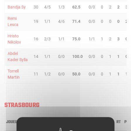
Bandja Sy
30
4/5
1/3
62.5
0/0
0
2
2
3
Remi
19
1/1
4/6
71.4
0/0
0
0
0
2
Lesca
Hristo
16
2/3
1/1
75.0
1/1
1
2
3
0
Nikolov
Abdel
14
1/1
0/0
100.0
0/0
0
1
1
0
Kader Sylla
Torrell
11
1/2
0/0
50.0
0/0
0
1
1
1
Martin
STRASBOURG
JOUEUR
MIN
2R/2T
3R/3T
TR/TT
1R/1T
RO
RD
RT
PD