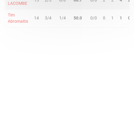
15
2/3
0/0
66.7
0/0
2
2
4
2
LACOMBE
Tim
14
3/4
1/4
50.0
0/0
0
1
1
0
Abromaitis