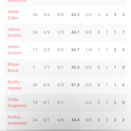
Savanovic
Semih
26
5/6
0/0
83.3
2/2
3
6
9
4
Erden
Jamon
24
6/9
2/3
66.7
0/0
0
1
1
7
Gordon
Kerem
11
2/3
0/0
66.7
1/4
1
1
2
0
Gonlum
Birkan
7
1/1
0/1
50.0
0/0
0
1
1
0
Batuk
Scotty
32
6/6
3/5
81.8
2/2
0
1
1
0
Hopson
Tadija
13
0/1
0/1
-
2/2
0
2
2
0
Dragicevic
Kostas
24
0/1
4/8
44.4
0/0
0
2
2
2
Vasileiadis