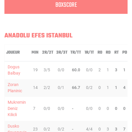
BOXSCORE
ANADOLU EFES ISTANBUL
JOUEUR
MIN
2R/2T
3R/3T
TR/TT
1R/1T
RO
RD
RT
PD
Dogus
19
3/5
0/0
60.0
0/0
2
1
3
1
Balbay
Zoran
14
2/2
0/1
66.7
0/2
0
1
1
4
Planinic
Mukremin
Deniz
7
0/0
0/0
-
0/0
0
0
0
0
Kilicli
Dusko
23
0/2
0/2
-
4/4
0
3
3
7