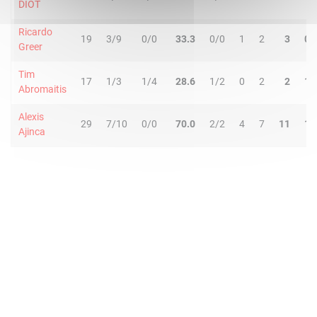
DIOT
Ricardo
19
3/9
0/0
33.3
0/0
1
2
3
0
Greer
Tim
17
1/3
1/4
28.6
1/2
0
2
2
1
Abromaitis
Alexis
29
7/10
0/0
70.0
2/2
4
7
11
1
Ajinca