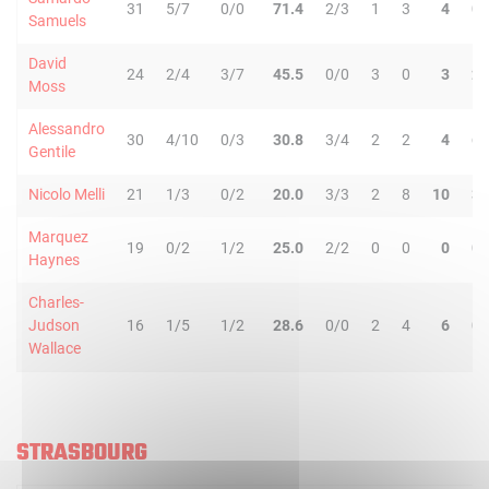
31
5/7
0/0
71.4
2/3
1
3
4
0
Samuels
David
24
2/4
3/7
45.5
0/0
3
0
3
2
Moss
Alessandro
30
4/10
0/3
30.8
3/4
2
2
4
6
Gentile
Nicolo Melli
21
1/3
0/2
20.0
3/3
2
8
10
3
Marquez
19
0/2
1/2
25.0
2/2
0
0
0
0
Haynes
Charles-
Judson
16
1/5
1/2
28.6
0/0
2
4
6
0
Wallace
STRASBOURG