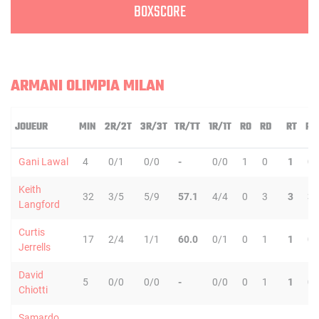
BOXSCORE
ARMANI OLIMPIA MILAN
JOUEUR
MIN
2R/2T
3R/3T
TR/TT
1R/1T
RO
RD
RT
PD
Gani Lawal
4
0/1
0/0
-
0/0
1
0
1
0
Keith
32
3/5
5/9
57.1
4/4
0
3
3
3
Langford
Curtis
17
2/4
1/1
60.0
0/1
0
1
1
0
Jerrells
David
5
0/0
0/0
-
0/0
0
1
1
0
Chiotti
Samardo