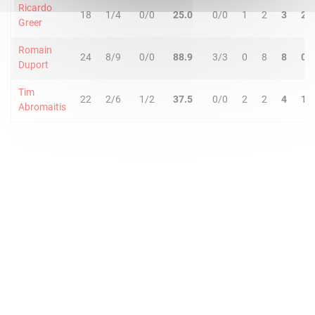
Ricardo
18
1/4
0/0
25.0
0/0
1
2
3
2
Greer
Romain
24
8/9
0/0
88.9
3/3
0
8
8
0
Duport
Tim
22
2/6
1/2
37.5
0/0
2
2
4
1
Abromaitis