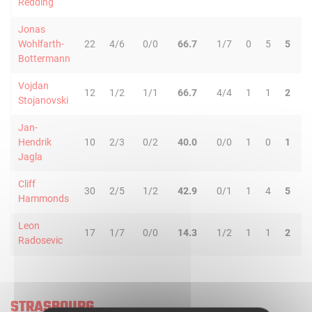
Redding
Jonas
Wohlfarth-
22
4/6
0/0
66.7
1/7
0
5
5
1
Bottermann
Vojdan
12
1/2
1/1
66.7
4/4
1
1
2
0
Stojanovski
Jan-
Hendrik
10
2/3
0/2
40.0
0/0
1
0
1
0
Jagla
Cliff
30
2/5
1/2
42.9
0/1
1
4
5
5
Hammonds
Leon
17
1/7
0/0
14.3
1/2
1
1
2
1
Radosevic
STRASBOURG