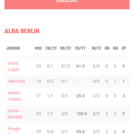
BOXSCORE
ALBA BERLIN
JOUEUR
MIN
2R/2T
3R/3T
TR/TT
1R/1T
RO
RD
RT
P
David
24
0/1
8/12
61.5
0/0
0
0
0
1
Logan
Alex King
14
0/2
0/1
-
0/0
0
1
1
0
Akeem
21
1/1
0/3
25.0
2/2
0
3
3
0
Vargas
Levon
20
1/1
0/0
100.0
0/0
2
3
5
1
Kendall
Reggie
29
5/8
0/1
55.6
0/0
2
2
4
3