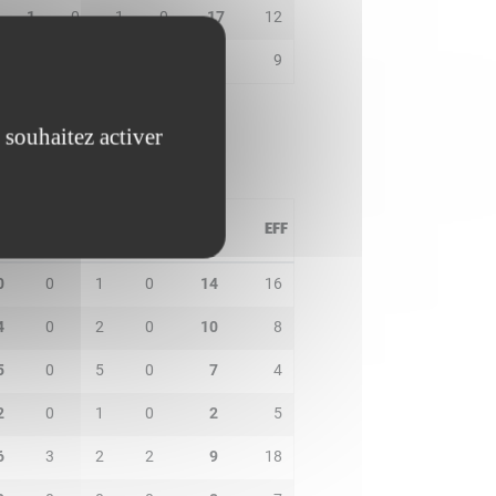
1
0
1
0
17
12
1
0
0
0
4
9
 souhaitez activer
PD
IN
BP
CO
PTS
EFF
0
0
1
0
14
16
4
0
2
0
10
8
5
0
5
0
7
4
2
0
1
0
2
5
6
3
2
2
9
18