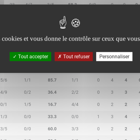
23
4/7
3/5
58.3
0/0
0
0
0
16
2/4
0/0
50.0
0/0
1
5
6
es cookies et vous donne le contrôle sur ceux que vous
Tout accepter
Tout refuser
Personnaliser
2R/2T
3R/3T
TR/TT
1R/1T
RO
RD
RT
5/6
1/1
85.7
1/1
0
4
4
4/9
0/2
36.4
2/2
0
3
3
0/1
1/5
16.7
4/4
0
2
2
1/3
0/0
33.3
0/0
1
3
4
3/5
0/0
60.0
3/3
0
2
2