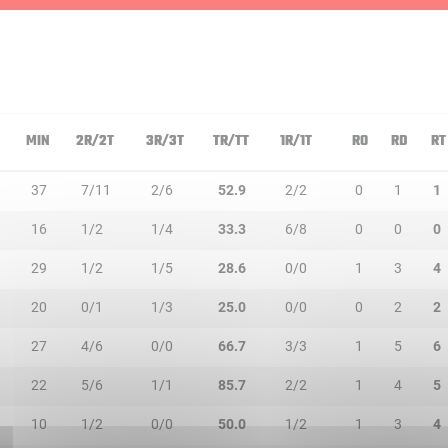
MIN
2R/2T
3R/3T
TR/TT
1R/1T
RO
RD
RT
37
7/11
2/6
52.9
2/2
0
1
1
16
1/2
1/4
33.3
6/8
0
0
0
29
1/2
1/5
28.6
0/0
1
3
4
20
0/1
1/3
25.0
0/0
0
2
2
27
4/6
0/0
66.7
3/3
1
5
6
22
5/6
1/1
85.7
2/2
1
4
5
10
1/2
0/0
50.0
1/2
1
3
4