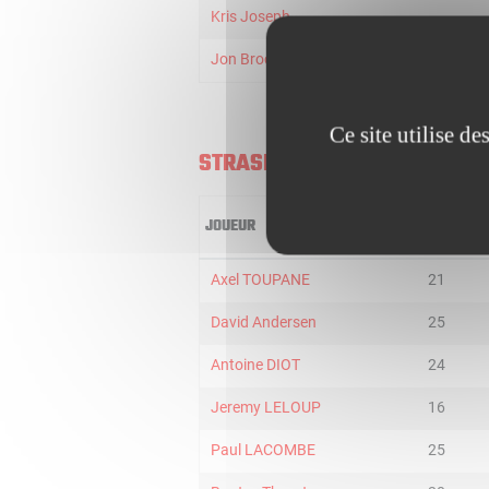
Kris Joseph
Jon Brockman
Ce site utilise d
STRASBOURG
JOUEUR
MIN
Axel TOUPANE
21
David Andersen
25
Antoine DIOT
24
Jeremy LELOUP
16
Paul LACOMBE
25