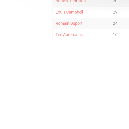
Bootsy Thornton
20
Louis Campbell
29
Romain Duport
24
Tim Abromaitis
16