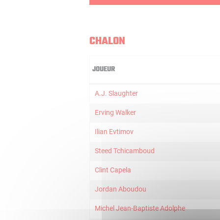
CHALON
JOUEUR
A.J. Slaughter
Erving Walker
Ilian Evtimov
Steed Tchicamboud
Clint Capela
Jordan Aboudou
Michel Jean-Baptiste Adolphe