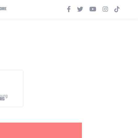
ORE
RG