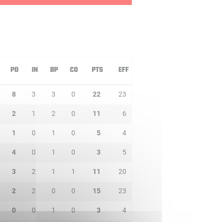
PD
IN
BP
CO
PTS
EFF
8
3
3
0
22
23
2
1
2
0
11
6
1
0
1
0
5
4
4
0
1
0
3
5
3
2
1
1
11
20
2
2
0
0
15
23
0
0
1
0
3
4