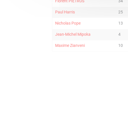
Florent PIETRUS
34
Paul Harris
25
Nicholas Pope
13
Jean-Michel Mipoka
4
Maxime Zianveni
10