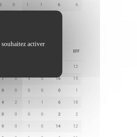
0
0
1
1
6
6
 souhaitez activer
PD
IN
BP
CO
PTS
EFF
2
1
2
0
14
12
7
0
4
0
16
15
0
0
0
0
0
1
4
2
1
1
6
18
0
0
0
0
2
2
0
0
1
0
14
12