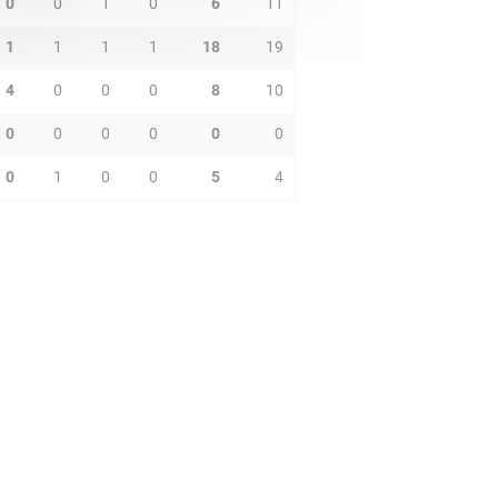
0
0
1
0
6
11
1
1
1
1
18
19
4
0
0
0
8
10
0
0
0
0
0
0
0
1
0
0
5
4