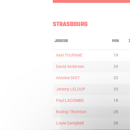
STRASBOURG
JOUEUR
MIN
Axel TOUPANE
19
David Andersen
29
Antoine DIOT
32
Jeremy LELOUP
35
Paul LACOMBE
18
Bootsy Thornton
28
Louis Campbell
28