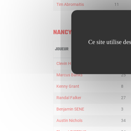
Tim Abromaitis
11
NANCY
Ce site utilise d
JOUEUR
MIN
Clevin Hannah
17
Marcus Banks
25
Kenny Grant
8
Randal Falker
27
Benjamin SENE
3
Austin Nichols
34