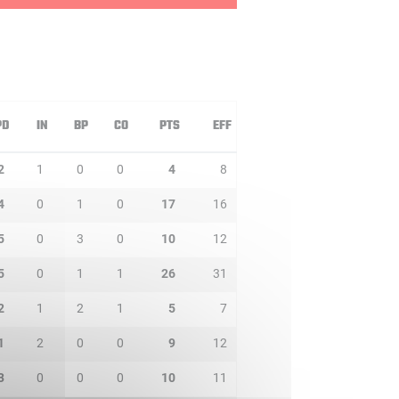
PD
IN
BP
CO
PTS
EFF
2
1
0
0
4
8
4
0
1
0
17
16
5
0
3
0
10
12
5
0
1
1
26
31
2
1
2
1
5
7
1
2
0
0
9
12
3
0
0
0
10
11