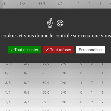
1/1
1/2
66.7
1/2
0
2
2
es cookies et vous donne le contrôle sur ceux que vous
2R/2T
3R/3T
TR/TT
1R/1T
RO
RD
RT
Tout accepter
Tout refuser
Personnaliser
1/2
4/6
62.5
0/0
0
0
0
5/11
2/3
50.0
0/0
0
3
3
0/0
0/0
-
0/0
0
1
1
3/5
0/0
60.0
0/0
1
7
8
1/1
0/1
50.0
0/0
0
1
1
1/4
4/4
62.5
0/0
0
2
2