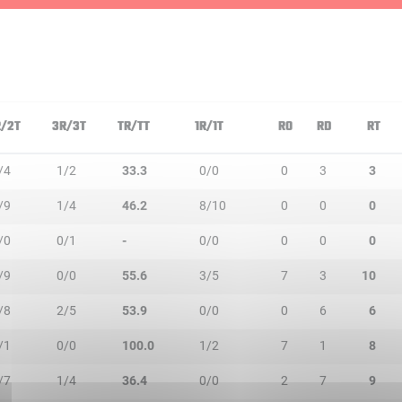
R/2T
3R/3T
TR/TT
1R/1T
RO
RD
RT
/4
1/2
33.3
0/0
0
3
3
/9
1/4
46.2
8/10
0
0
0
/0
0/1
-
0/0
0
0
0
/9
0/0
55.6
3/5
7
3
10
/8
2/5
53.9
0/0
0
6
6
/1
0/0
100.0
1/2
7
1
8
/7
1/4
36.4
0/0
2
7
9