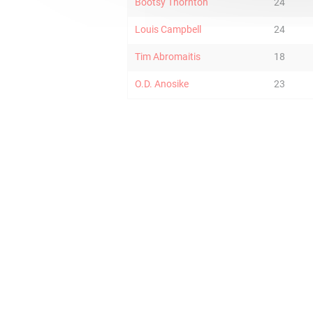
Bootsy Thornton
24
Louis Campbell
24
Tim Abromaitis
18
O.D. Anosike
23