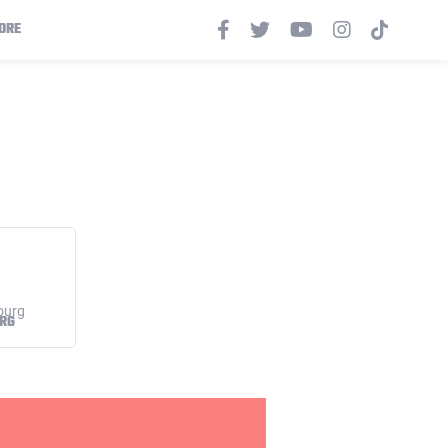
ORE
RG