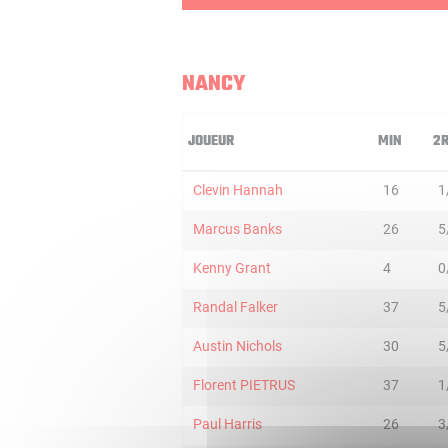
NANCY
JOUEUR
MIN
2
Clevin Hannah
16
1
Marcus Banks
26
5
Kenny Grant
4
0
Randal Falker
37
5
Austin Nichols
30
5
Florent PIETRUS
37
1
Paul Harris
26
3