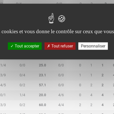
/1
0/4
-
0/0
0
2
2
/0
0/0
-
0/0
0
3
3
es cookies et vous donne le contrôle sur ceux que vous
Tout accepter
Tout refuser
Personnaliser
2R/2T
3R/3T
TR/TT
1R/1T
RO
RD
RT
1/4
0/0
25.0
0/0
0
1
1
3/9
0/4
23.1
0/0
1
1
2
4/5
0/2
57.1
0/0
0
2
2
0/1
1/4
20.0
4/6
0
4
4
3/3
0/2
60.0
4/4
2
2
4