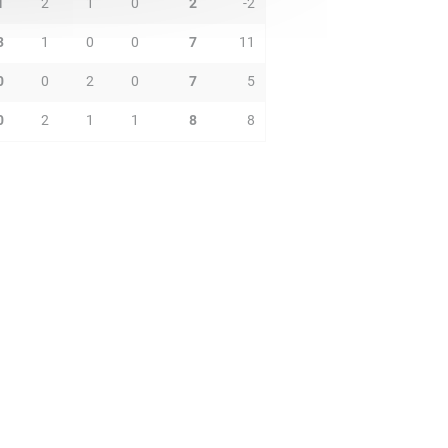
1
2
1
0
2
-2
3
1
0
0
7
11
0
0
2
0
7
5
0
2
1
1
8
8