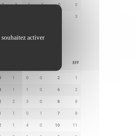
1
3
1
0
0
0
0
0
0
0
0
3
 souhaitez activer
PD
IN
BP
CO
PTS
EFF
0
1
0
0
2
1
4
1
1
0
6
2
2
2
3
0
8
8
1
1
0
1
7
8
2
1
4
0
10
11