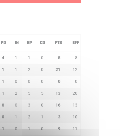
PD
IN
BP
CO
PTS
EFF
4
1
1
0
5
8
1
1
2
0
21
12
1
0
0
0
0
0
1
2
5
5
13
20
0
0
3
0
16
13
0
1
2
1
3
10
1
0
1
0
9
11