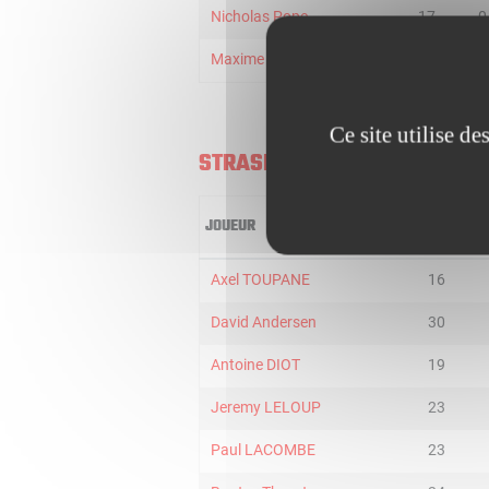
Nicholas Pope
17
0
Maxime Zianveni
7
0
Ce site utilise d
STRASBOURG
JOUEUR
MIN
Axel TOUPANE
16
David Andersen
30
Antoine DIOT
19
Jeremy LELOUP
23
Paul LACOMBE
23