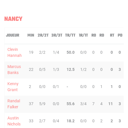
NANCY
JOUEUR
MIN
2R/2T
3R/3T
TR/TT
1R/1T
RO
RD
RT
PD
Clevin
19
2/2
1/4
50.0
0/0
0
0
0
0
Hannah
Marcus
22
0/5
1/3
12.5
1/2
0
0
0
3
Banks
Kenny
2
0/0
0/1
-
0/0
0
1
1
0
Grant
Randal
37
5/9
0/0
55.6
3/4
7
4
11
3
Falker
Austin
33
2/7
0/4
18.2
0/0
0
2
2
3
Nichols