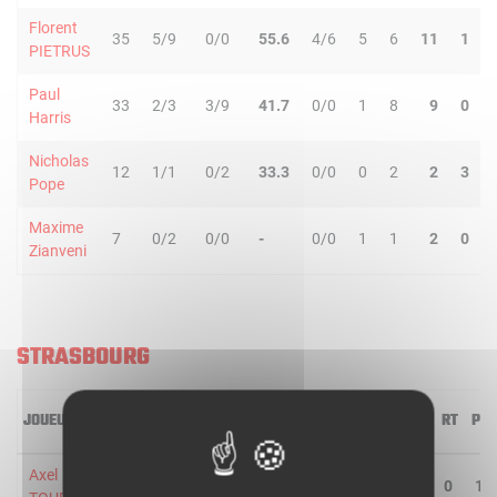
Florent
35
5/9
0/0
55.6
4/6
5
6
11
1
PIETRUS
Paul
33
2/3
3/9
41.7
0/0
1
8
9
0
Harris
Nicholas
12
1/1
0/2
33.3
0/0
0
2
2
3
Pope
Maxime
7
0/2
0/0
-
0/0
1
1
2
0
Zianveni
STRASBOURG
JOUEUR
MIN
2R/2T
3R/3T
TR/TT
1R/1T
RO
RD
RT
PD
Axel
11
0/0
0/1
-
2/2
0
0
0
1