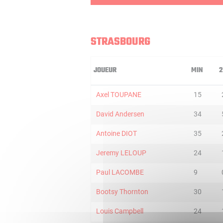
STRASBOURG
JOUEUR
MIN
2
Axel TOUPANE
15
David Andersen
34
Antoine DIOT
35
Jeremy LELOUP
24
Paul LACOMBE
9
Bootsy Thornton
30
Louis Campbell
24