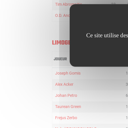
Tim Abromaitis
23
O.D. Anosike
6
Ce site utilise d
LIMOGES
JOUEUR
M
Joseph Gomis
1
Alex Acker
3
Johan Petro
6
Taurean Green
1
Frejus Zerbo
1