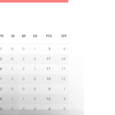
PD
IN
BP
CO
PTS
EFF
1
0
0
1
5
6
2
0
2
0
17
23
8
1
2
1
11
17
1
3
0
0
10
12
2
0
0
0
0
1
0
1
1
0
12
5
3
2
5
0
2
0