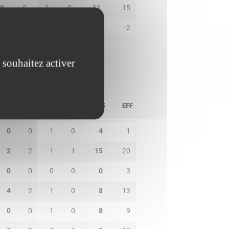
0
0
1
0
11
15
0
0
1
0
0
-2
 souhaitez activer
PD
IN
BP
CO
PTS
EFF
0
0
1
0
4
1
2
2
1
1
15
20
0
0
0
0
0
3
4
2
1
0
8
13
0
0
1
0
8
9