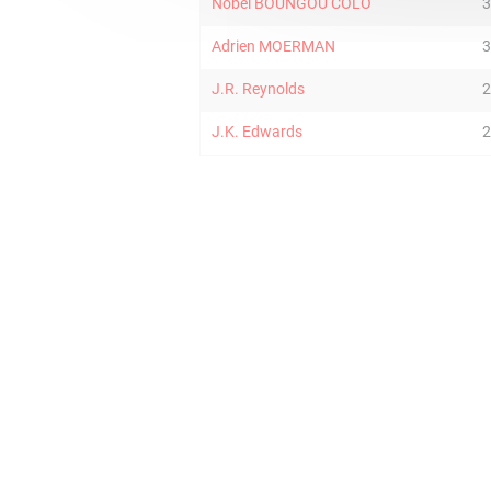
Nobel BOUNGOU COLO
3
Adrien MOERMAN
3
J.R. Reynolds
2
J.K. Edwards
2