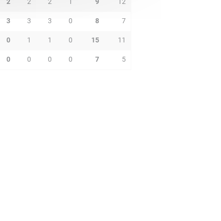
2
2
2
1
9
12
3
3
3
0
8
7
0
1
1
0
15
11
0
0
0
0
7
5