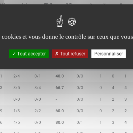
3/4
1/1
80.0
2/2
3
3
6
0/1
0/0
-
0/0
0
0
0
es cookies et vous donne le contrôle sur ceux que vous
Tout accepter
Tout refuser
Personnaliser
IN
2R/2T
3R/3T
TR/TT
1R/1T
RO
RD
RT
1
2/4
0/1
40.0
0/0
1
0
1
3
3/5
3/4
66.7
0/0
0
4
4
0/0
0/0
-
0/0
1
2
3
9
1/3
2/2
60.0
0/0
0
2
2
6
4/5
0/0
80.0
0/1
1
3
4