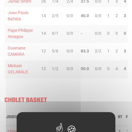
Jamar Smith
26
1/4
2/4
37.5
0/0
1
3
4
Joao Paulo
14
2/5
0/0
40.0
0/0
1
2
3
Batista
Pape-Philippe
14
0/1
0/0
-
0/0
0
0
0
Amagou
Ousmane
12
5/6
0/0
83.3
2/2
1
2
3
CAMARA
Mickael
12
1/2
0/0
50.0
0/0
0
4
4
GELABALE
CHOLET BASKET
JOUEUR
MIN
2R/2T
3R/3T
TR/TT
1R/1T
RO
RD
RT
PD
Chris Oliver
24
4/6
1/4
50.0
0/0
1
0
1
2