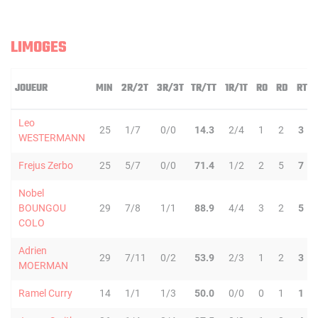
LIMOGES
JOUEUR
MIN
2R/2T
3R/3T
TR/TT
1R/1T
RO
RD
RT
Leo
25
1/7
0/0
14.3
2/4
1
2
3
WESTERMANN
Frejus Zerbo
25
5/7
0/0
71.4
1/2
2
5
7
Nobel
BOUNGOU
29
7/8
1/1
88.9
4/4
3
2
5
COLO
Adrien
29
7/11
0/2
53.9
2/3
1
2
3
MOERMAN
Ramel Curry
14
1/1
1/3
50.0
0/0
0
1
1