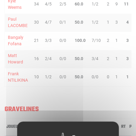
Kyle
34
4/5
2/5
60.0
1/2
2
9
11
Weems
Paul
30
4/7
0/1
50.0
1/2
1
3
4
LACOMBE
Bangaly
21
3/3
0/0
100.0
7/10
2
1
3
Fofana
Matt
16
2/4
0/0
50.0
3/4
2
1
3
Howard
Frank
10
1/2
0/0
50.0
0/0
0
1
1
NTILIKINA
GRAVELINES
JOUEUR
MIN
2R/2T
3R/3T
TR/TT
1R/1T
RO
RD
RT
PD