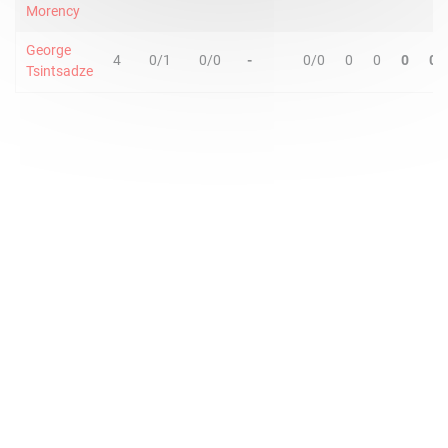
Morency
George
4
0/1
0/0
-
0/0
0
0
0
0
Tsintsadze