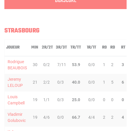
BOXSCORE
STRASBOURG
JOUEUR
MIN
2R/2T
3R/3T
TR/TT
1R/1T
RO
RD
RT
Rodrigue
30
0/2
7/11
53.9
0/0
1
2
3
BEAUBOIS
Jeremy
21
2/2
0/3
40.0
0/0
1
5
6
LELOUP
Louis
19
1/1
0/3
25.0
0/0
0
0
0
Campbell
Vladimir
19
4/6
0/0
66.7
4/4
2
2
4
Golubovic