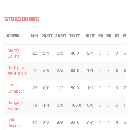
STRASBOURG
JOUEUR
MIN
2R/2T
3R/3T
TR/TT
1R/1T
RO
RD
RT
PD
Mardy
22
2/3
0/2
40.0
2/4
0
3
3
5
Collins
Rodrigue
27
5/6
2/6
58.3
1/1
0
3
3
6
BEAUBOIS
Louis
23
0/0
1/2
50.0
1/2
0
3
3
7
Campbell
Bangaly
18
4/4
0/0
100.0
0/0
3
3
6
1
Fofana
Kyle
30
5/8
4/6
64.3
0/0
0
5
5
4
Weems