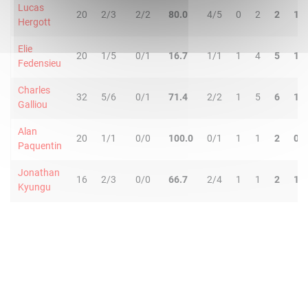
Lucas
20
2/3
2/2
80.0
4/5
0
2
2
1
Hergott
Elie
20
1/5
0/1
16.7
1/1
1
4
5
1
Fedensieu
Charles
32
5/6
0/1
71.4
2/2
1
5
6
1
Galliou
Alan
20
1/1
0/0
100.0
0/1
1
1
2
0
Paquentin
Jonathan
16
2/3
0/0
66.7
2/4
1
1
2
1
Kyungu