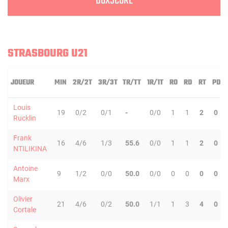
BOXSCORE
STRASBOURG U21
JOUEUR
MIN
2R/2T
3R/3T
TR/TT
1R/1T
RO
RD
RT
PD
Louis
19
0/2
0/1
-
0/0
1
1
2
0
Rucklin
Frank
16
4/6
1/3
55.6
0/0
1
1
2
0
NTILIKINA
Antoine
9
1/2
0/0
50.0
0/0
0
0
0
0
Marx
Olivier
21
4/6
0/2
50.0
1/1
1
3
4
0
Cortale