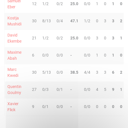
Samuel
12
1/2
0/2
25.0
0/0
1
0
1
0
Eber
Kostja
30
8/13
0/4
47.1
1/2
0
3
3
2
Mushidi
David
21
1/2
0/2
25.0
0/0
3
0
3
1
Ekembe
Maxime
6
0/0
0/0
-
0/0
1
0
1
0
Abah
Marc
30
5/13
0/0
38.5
4/4
3
3
6
2
Kwedi
Quentin
27
0/3
0/1
-
0/0
4
5
9
1
Goulmy
Xavier
9
0/1
0/0
-
0/0
0
0
0
0
Flick