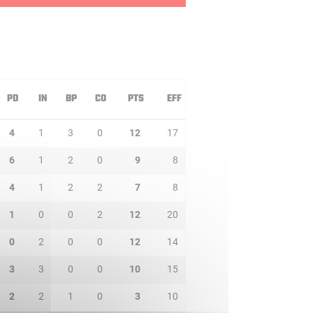
PD
IN
BP
CO
PTS
EFF
4
1
3
0
12
17
6
1
2
0
9
8
4
1
2
2
7
8
1
0
0
2
12
20
0
2
0
0
12
14
3
3
0
0
10
15
2
2
1
0
3
10