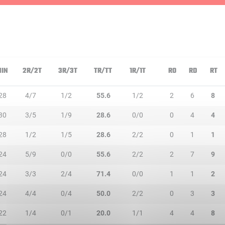
IN
2R/2T
3R/3T
TR/TT
1R/1T
RO
RD
RT
28
4/7
1/2
55.6
1/2
2
6
8
30
3/5
1/9
28.6
0/0
0
4
4
28
1/2
1/5
28.6
2/2
0
1
1
24
5/9
0/0
55.6
2/2
2
7
9
24
3/3
2/4
71.4
0/0
1
1
2
24
4/4
0/4
50.0
2/2
0
3
3
22
1/4
0/1
20.0
1/1
4
4
8