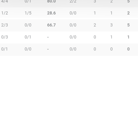
4/4
0/1
80.0
2/2
3
2
5
1/2
1/5
28.6
0/0
1
1
2
2/3
0/0
66.7
0/0
2
3
5
0/3
0/1
-
0/0
0
1
1
0/1
0/0
-
0/0
0
0
0