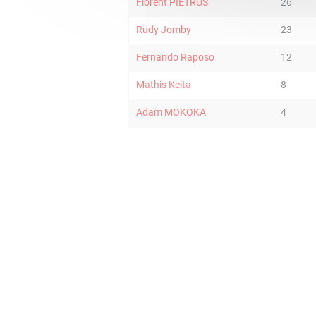
Florent PIETRUS
26
Rudy Jomby
23
Fernando Raposo
12
Mathis Keita
8
Adam MOKOKA
4