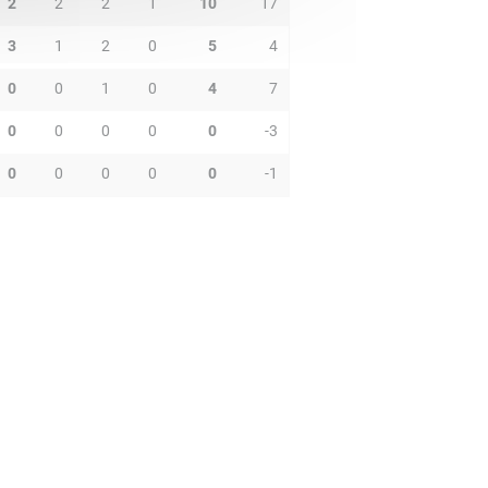
2
2
2
1
10
17
3
1
2
0
5
4
0
0
1
0
4
7
0
0
0
0
0
-3
0
0
0
0
0
-1