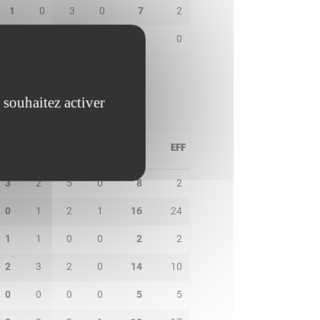
1
0
3
0
7
2
0
0
1
0
0
0
 souhaitez activer
PD
IN
BP
CO
PTS
EFF
3
2
5
0
8
2
0
1
2
1
16
24
1
1
0
0
2
2
2
3
2
0
14
10
0
0
0
0
5
5