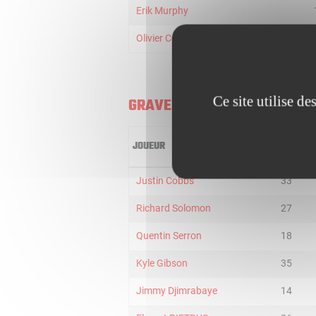
Erik Murphy
Olivier Cortale
Ce site utilise d
GRAVELINES
JOUEUR
MIN
Justin Cobbs
33
Richard Solomon
27
Quentin Serron
18
Kyle Gibson
35
Jimmy Djimrabaye
14