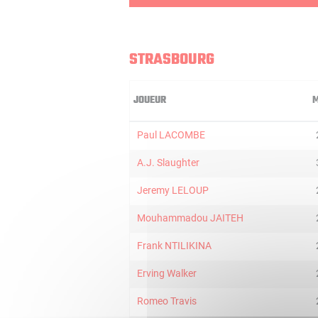
STRASBOURG
JOUEUR
M
Paul LACOMBE
A.J. Slaughter
Jeremy LELOUP
Mouhammadou JAITEH
Frank NTILIKINA
Erving Walker
Romeo Travis