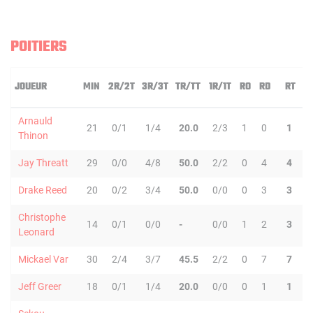
POITIERS
JOUEUR
MIN
2R/2T
3R/3T
TR/TT
1R/1T
RO
RD
RT
P
Arnauld
21
0/1
1/4
20.0
2/3
1
0
1
1
Thinon
Jay Threatt
29
0/0
4/8
50.0
2/2
0
4
4
9
Drake Reed
20
0/2
3/4
50.0
0/0
0
3
3
4
Christophe
14
0/1
0/0
-
0/0
1
2
3
1
Leonard
Mickael Var
30
2/4
3/7
45.5
2/2
0
7
7
2
Jeff Greer
18
0/1
1/4
20.0
0/0
0
1
1
0