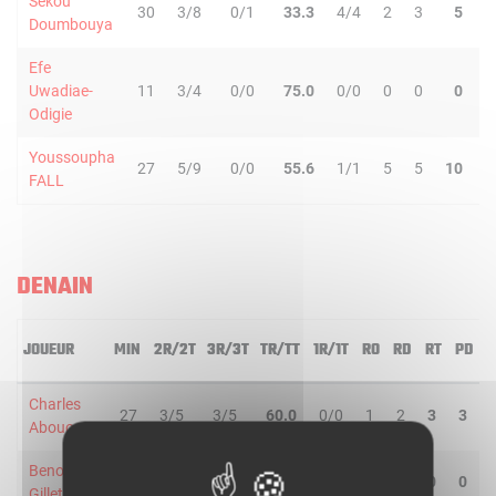
Sekou
30
3/8
0/1
33.3
4/4
2
3
5
3
Doumbouya
Efe
Uwadiae-
11
3/4
0/0
75.0
0/0
0
0
0
0
Odigie
Youssoupha
27
5/9
0/0
55.6
1/1
5
5
10
0
FALL
DENAIN
JOUEUR
MIN
2R/2T
3R/3T
TR/TT
1R/1T
RO
RD
RT
PD
Charles
27
3/5
3/5
60.0
0/0
1
2
3
3
Abouo
Benoit
14
0/0
0/2
-
1/1
0
0
0
0
Gillet