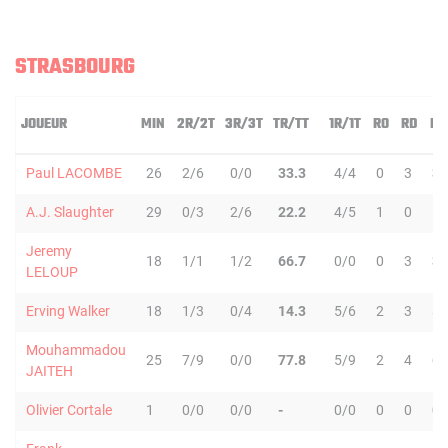
STRASBOURG
JOUEUR
MIN
2R/2T
3R/3T
TR/TT
1R/1T
RO
RD
RT
Paul LACOMBE
26
2/6
0/0
33.3
4/4
0
3
3
A.J. Slaughter
29
0/3
2/6
22.2
4/5
1
0
1
Jeremy
18
1/1
1/2
66.7
0/0
0
3
3
LELOUP
Erving Walker
18
1/3
0/4
14.3
5/6
2
3
5
Mouhammadou
25
7/9
0/0
77.8
5/9
2
4
6
JAITEH
Olivier Cortale
1
0/0
0/0
-
0/0
0
0
0