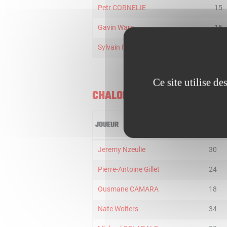
Petr CORNELIE
15
Gavin Ware
15
Sylvain FRANCISCO
9
Ce site utilise d
CHALON
JOUEUR
MIN
Jeremy Nzeulie
30
Pierre-Antoine Gillet
24
Ousmane CAMARA
18
Nate Wolters
34