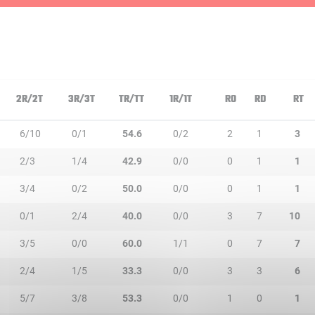
2R/2T
3R/3T
TR/TT
1R/1T
RO
RD
RT
6/10
0/1
54.6
0/2
2
1
3
2/3
1/4
42.9
0/0
0
1
1
3/4
0/2
50.0
0/0
0
1
1
0/1
2/4
40.0
0/0
3
7
10
3/5
0/0
60.0
1/1
0
7
7
2/4
1/5
33.3
0/0
3
3
6
5/7
3/8
53.3
0/0
1
0
1