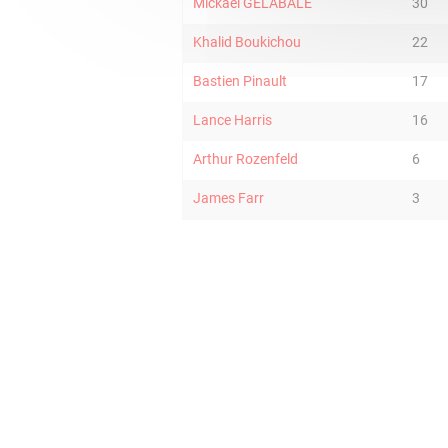
Mickael GELABALE
30
Khalid Boukichou
22
Bastien Pinault
17
Lance Harris
16
Arthur Rozenfeld
6
James Farr
3