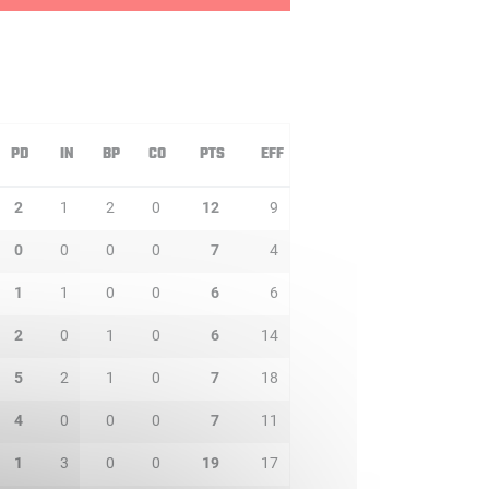
PD
IN
BP
CO
PTS
EFF
2
1
2
0
12
9
0
0
0
0
7
4
1
1
0
0
6
6
2
0
1
0
6
14
5
2
1
0
7
18
4
0
0
0
7
11
1
3
0
0
19
17