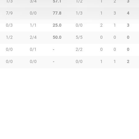
1/3
3/4
57.1
1/2
1
2
3
7/9
0/0
77.8
1/3
1
3
4
0/3
1/1
25.0
0/0
2
1
3
1/2
2/4
50.0
5/5
0
0
0
0/0
0/1
-
2/2
0
0
0
0/0
0/0
-
0/0
1
1
2