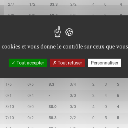
2/7
1/2
33.3
2/2
4
0
4
5/8
0/0
62.5
0/0
5
3
8
0/0
0/2
-
0/0
0
0
0
es cookies et vous donne le contrôle sur ceux que vous
Tout accepter
Tout refuser
Personnaliser
2R/2T
3R/3T
TR/TT
1R/1T
RO
RD
RT
1/6
0/6
8.3
3/4
2
3
5
0/1
0/4
-
0/0
2
4
6
3/10
0/0
30.0
0/0
4
0
4
7/10
0/2
58.3
2/2
0
5
5