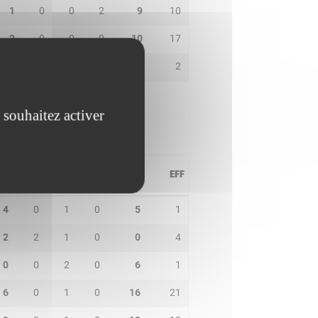
1
0
0
2
9
10
2
0
0
0
10
17
4
1
1
0
0
2
 souhaitez activer
PD
IN
BP
CO
PTS
EFF
4
0
1
0
5
1
2
2
1
0
0
4
0
0
2
0
6
1
6
0
1
0
16
21