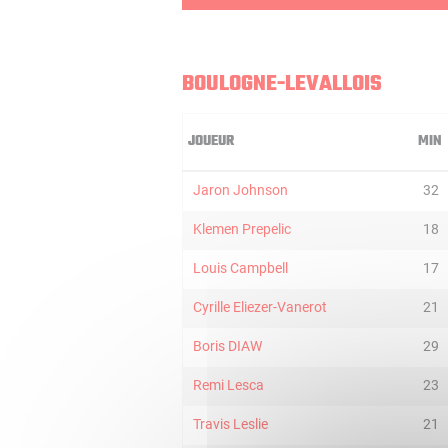
BOULOGNE-LEVALLOIS
JOUEUR
MIN
Jaron Johnson
32
Klemen Prepelic
18
Louis Campbell
17
Cyrille Eliezer-Vanerot
21
Boris DIAW
29
Remi Lesca
23
Travis Leslie
21