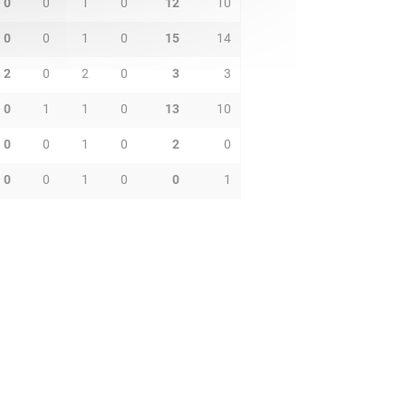
0
0
1
0
12
10
0
0
1
0
15
14
2
0
2
0
3
3
0
1
1
0
13
10
0
0
1
0
2
0
0
0
1
0
0
1