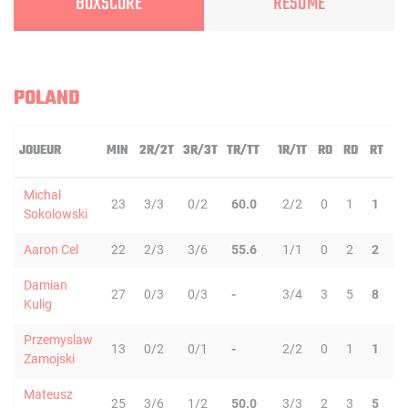
BOXSCORE
RÉSUMÉ
POLAND
JOUEUR
MIN
2R/2T
3R/3T
TR/TT
1R/1T
RO
RD
RT
P
Michal
23
3/3
0/2
60.0
2/2
0
1
1
0
Sokolowski
Aaron Cel
22
2/3
3/6
55.6
1/1
0
2
2
2
Damian
27
0/3
0/3
-
3/4
3
5
8
1
Kulig
Przemyslaw
13
0/2
0/1
-
2/2
0
1
1
1
Zamojski
Mateusz
25
3/6
1/2
50.0
3/3
2
3
5
3