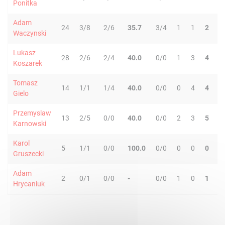
Ponitka
Adam
24
3/8
2/6
35.7
3/4
1
1
2
4
Waczynski
Lukasz
28
2/6
2/4
40.0
0/0
1
3
4
4
Koszarek
Tomasz
14
1/1
1/4
40.0
0/0
0
4
4
1
Gielo
Przemyslaw
13
2/5
0/0
40.0
0/0
2
3
5
2
Karnowski
Karol
5
1/1
0/0
100.0
0/0
0
0
0
0
Gruszecki
Adam
2
0/1
0/0
-
0/0
1
0
1
0
Hrycaniuk