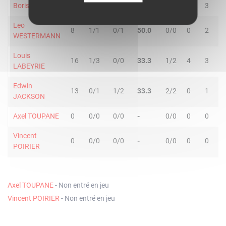
Boris DIAW
24
3/3
2/3
83.3
1/2
1
3
Leo
8
1/1
0/1
50.0
0/0
0
2
WESTERMANN
Louis
16
1/3
0/0
33.3
1/2
4
3
LABEYRIE
Edwin
13
0/1
1/2
33.3
2/2
0
1
JACKSON
Axel TOUPANE
0
0/0
0/0
-
0/0
0
0
Vincent
0
0/0
0/0
-
0/0
0
0
POIRIER
Axel TOUPANE
- Non entré en jeu
Vincent POIRIER
- Non entré en jeu