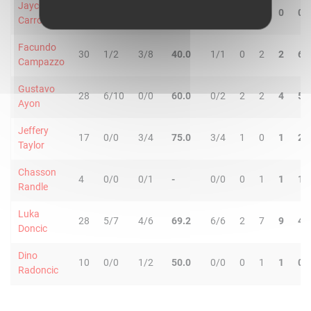
Jaycee
4
0/1
0/1
-
0/0
0
0
0
0
Carroll
Facundo
30
1/2
3/8
40.0
1/1
0
2
2
6
Campazzo
Gustavo
28
6/10
0/0
60.0
0/2
2
2
4
5
Ayon
Jeffery
17
0/0
3/4
75.0
3/4
1
0
1
2
Taylor
Chasson
4
0/0
0/1
-
0/0
0
1
1
1
Randle
Luka
28
5/7
4/6
69.2
6/6
2
7
9
4
Doncic
Dino
10
0/0
1/2
50.0
0/0
0
1
1
0
Radoncic