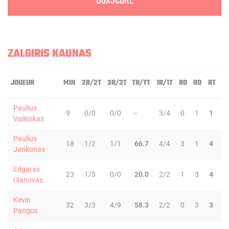
BOXSCORE
ZALGIRIS KAUNAS
JOUEUR
MIN
2R/2T
3R/3T
TR/TT
1R/1T
RO
RD
RT
P
Paulius
9
0/0
0/0
-
3/4
0
1
1
0
Valinskas
Paulius
18
1/2
1/1
66.7
4/4
3
1
4
1
Jankunas
Edgaras
23
1/5
0/0
20.0
2/2
1
3
4
2
Ulanovas
Kevin
32
3/3
4/9
58.3
2/2
0
3
3
5
Pangos