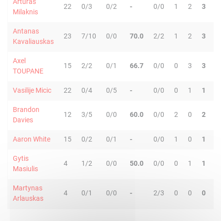
Arturas
22
0/3
0/2
-
0/0
1
2
3
0
Milaknis
Antanas
23
7/10
0/0
70.0
2/2
1
2
3
1
Kavaliauskas
Axel
15
2/2
0/1
66.7
0/0
0
3
3
0
TOUPANE
Vasilije Micic
22
0/4
0/5
-
0/0
0
1
1
2
Brandon
12
3/5
0/0
60.0
0/0
2
0
2
2
Davies
Aaron White
15
0/2
0/1
-
0/0
1
0
1
0
Gytis
4
1/2
0/0
50.0
0/0
0
1
1
0
Masiulis
Martynas
4
0/1
0/0
-
2/3
0
0
0
0
Arlauskas