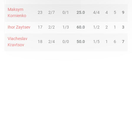
Maksym
23
2/7
0/1
25.0
4/4
4
5
9
Kornienko
Ihor Zaytsev
17
2/2
1/3
60.0
1/2
2
1
3
Viacheslav
18
2/4
0/0
50.0
1/5
1
6
7
Kravtsov