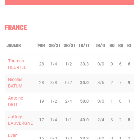
FRANCE
JOUEUR
MIN
2R/2T
3R/3T
TR/TT
1R/1T
RO
RD
RT
P
Thomas
28
1/4
1/2
33.3
0/0
0
6
6
7
HEURTEL
Nicolas
28
3/8
0/2
30.0
3/6
2
7
9
3
BATUM
Antoine
19
1/2
2/4
50.0
0/0
1
0
1
0
DIOT
Joffrey
17
1/4
1/1
40.0
2/4
3
2
5
1
LAUVERGNE
Evan
15
0/0
1/3
33.3
0/0
0
1
1
0