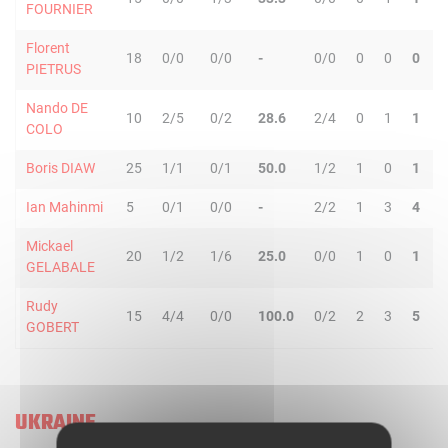
FOURNIER
Florent
18
0/0
0/0
-
0/0
0
0
0
0
PIETRUS
Nando DE
10
2/5
0/2
28.6
2/4
0
1
1
1
COLO
Boris DIAW
25
1/1
0/1
50.0
1/2
1
0
1
2
Ian Mahinmi
5
0/1
0/0
-
2/2
1
3
4
1
Mickael
20
1/2
1/6
25.0
0/0
1
0
1
1
GELABALE
Rudy
15
4/4
0/0
100.0
0/2
2
3
5
0
GOBERT
UKRAINE