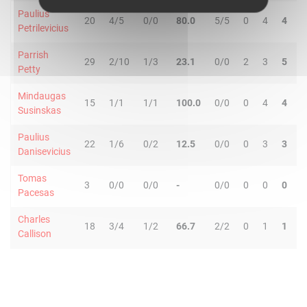
Paulius
20
4/5
0/0
80.0
5/5
0
4
4
0
Petrilevicius
Parrish
29
2/10
1/3
23.1
0/0
2
3
5
6
Petty
Mindaugas
15
1/1
1/1
100.0
0/0
0
4
4
1
Susinskas
Paulius
22
1/6
0/2
12.5
0/0
0
3
3
3
Danisevicius
Tomas
3
0/0
0/0
-
0/0
0
0
0
1
Pacesas
Charles
18
3/4
1/2
66.7
2/2
0
1
1
1
Callison