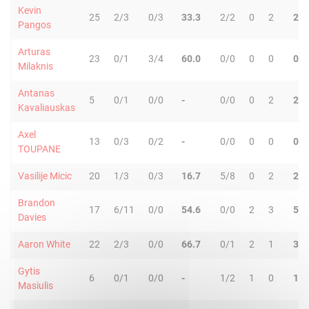
Kevin
25
2/3
0/3
33.3
2/2
0
2
2
Pangos
Arturas
23
0/1
3/4
60.0
0/0
0
0
0
Milaknis
Antanas
5
0/1
0/0
-
0/0
0
2
2
Kavaliauskas
Axel
13
0/3
0/2
-
0/0
0
0
0
TOUPANE
Vasilije Micic
20
1/3
0/3
16.7
5/8
0
2
2
Brandon
17
6/11
0/0
54.6
0/0
2
3
5
Davies
Aaron White
22
2/3
0/0
66.7
0/1
2
1
3
Gytis
6
0/1
0/0
-
1/2
1
0
1
Masiulis