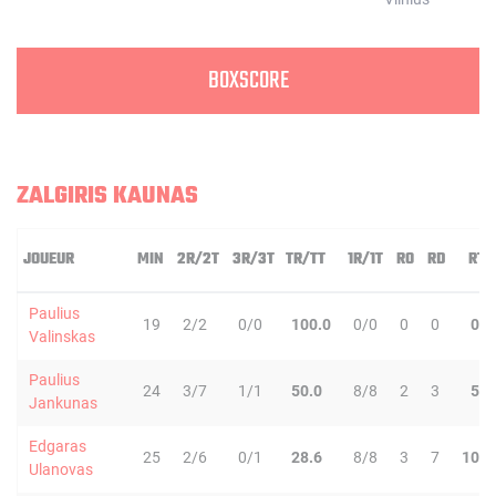
BOXSCORE
ZALGIRIS KAUNAS
JOUEUR
MIN
2R/2T
3R/3T
TR/TT
1R/1T
RO
RD
RT
Paulius
19
2/2
0/0
100.0
0/0
0
0
0
Valinskas
Paulius
24
3/7
1/1
50.0
8/8
2
3
5
Jankunas
Edgaras
25
2/6
0/1
28.6
8/8
3
7
10
Ulanovas