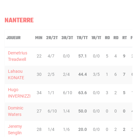
NANTERRE
JOUEUR
MIN
2R/2T
3R/3T
TR/TT
1R/1T
RO
RD
RT
PD
Demetrius
22
4/7
0/0
57.1
0/0
5
4
9
2
Treadwell
Lahaou
30
2/5
2/4
44.4
3/5
1
6
7
0
KONATE
Hugo
34
1/1
6/10
63.6
0/0
3
2
5
1
INVERNIZZI
Dominic
27
6/10
1/4
50.0
0/0
0
0
0
4
Waters
Jeremy
28
1/4
1/6
20.0
0/0
0
2
2
3
Senglin