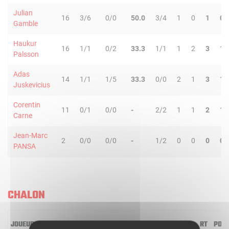
Julian
16
3/6
0/0
50.0
3/4
1
0
1
0
Gamble
Haukur
16
1/1
0/2
33.3
1/1
1
2
3
1
Palsson
Adas
14
1/1
1/5
33.3
0/0
2
1
3
1
Juskevicius
Corentin
11
0/1
0/0
-
2/2
1
1
2
1
Carne
Jean-Marc
2
0/0
0/0
-
1/2
0
0
0
0
PANSA
CHALON
JOUEUR
MIN
2R/2T
3R/3T
TR/TT
1R/1T
RO
RD
RT
PD