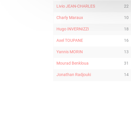
Livio JEAN-CHARLES
22
Charly Maraux
10
Hugo INVERNIZZI
18
Axel TOUPANE
16
Yannis MORIN
13
Mourad Benkloua
31
Jonathan Radjouki
14