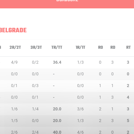
 BELGRADE
N
2R/2T
3R/3T
TR/TT
1R/1T
RO
RD
RT
6
4/9
0/2
36.4
1/3
0
3
3
0/0
0/0
-
0/0
0
0
0
3
0/1
0/3
-
0/0
1
1
2
5
0/0
0/1
-
0/0
1
3
4
7
1/6
1/4
20.0
3/6
2
1
3
1
1/5
0/0
20.0
1/3
2
3
5
0
2/6
2/4
40.0
4/6
2
0
2