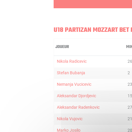
U18 PARTIZAN MOZZART BET
JOUEUR
MI
Nikola Radicevic
2
Stefan Bubanja
2
Nemanja Vucicevic
2
Aleksandar Djordjevic
1
Aleksandar Radenkovic
2
Nikola Vujovic
2
Marko Josilo
2