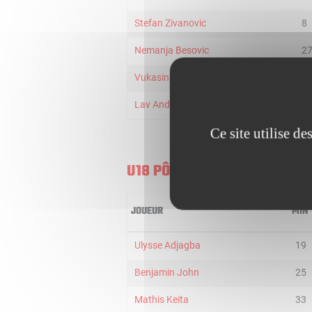
Stefan Zivanovic
8
Nemanja Besovic
2
Vukasin Vujovic
2
Lav Andrejic
4
Ce site utilise d
U18 PÔLE FRANCE
JOUEUR
MIN
Ulysse Adjagba
19
Benjamin John
25
Mathis Keita
33