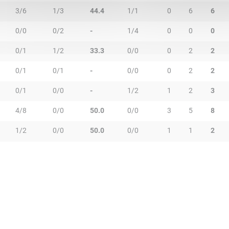
3/6
1/3
44.4
1/1
0
6
6
0/0
0/2
-
1/4
0
0
0
0/1
1/2
33.3
0/0
0
2
2
0/1
0/1
-
0/0
0
2
2
0/1
0/0
-
1/2
1
2
3
4/8
0/0
50.0
0/0
3
5
8
1/2
0/0
50.0
0/0
1
1
2