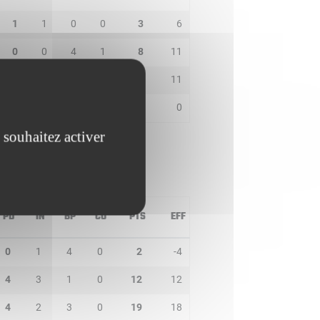
1
1
0
0
3
6
0
0
4
1
8
11
0
1
1
0
11
11
0
0
0
0
0
0
 souhaitez activer
PD
IN
BP
CO
PTS
EFF
0
1
4
0
2
-4
4
3
1
0
12
12
4
2
3
0
19
18