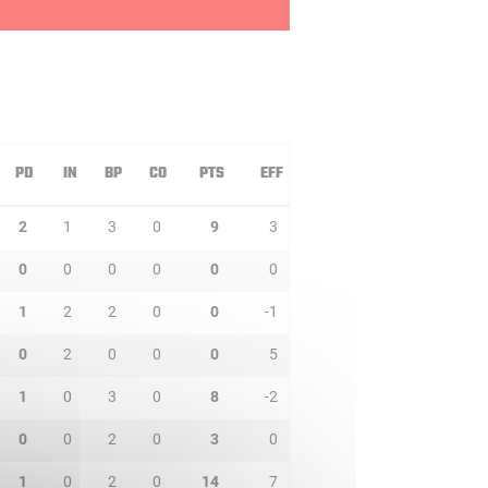
PD
IN
BP
CO
PTS
EFF
2
1
3
0
9
3
0
0
0
0
0
0
1
2
2
0
0
-1
0
2
0
0
0
5
1
0
3
0
8
-2
0
0
2
0
3
0
1
0
2
0
14
7