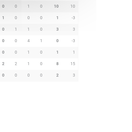
0
0
1
0
10
10
1
0
0
0
1
-3
0
1
1
0
3
3
0
0
4
1
0
-3
0
0
1
0
1
1
2
2
1
0
8
15
0
0
0
0
2
3