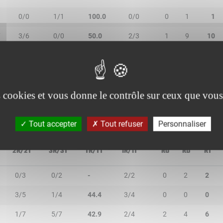
0/0
1/1
100.0
0/0
0
1
1
7
3/6
0/0
50.0
2/3
1
9
10
6
2/7
1/2
33.3
4/8
7
3
10
0/0
0/0
-
0/0
0
0
0
es cookies et vous donne le contrôle sur ceux que vous
Tout accepter
Tout refuser
Personnaliser
2R/2T
3R/3T
TR/TT
1R/1T
RO
RD
RT
0/3
0/2
-
2/2
0
2
2
3/5
1/4
44.4
3/4
0
0
0
1/7
5/7
42.9
2/4
2
4
6