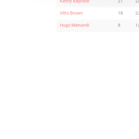
Kenny Baptiste
21
2
Vitto Brown
18
2
Hugo Mienandi
8
1