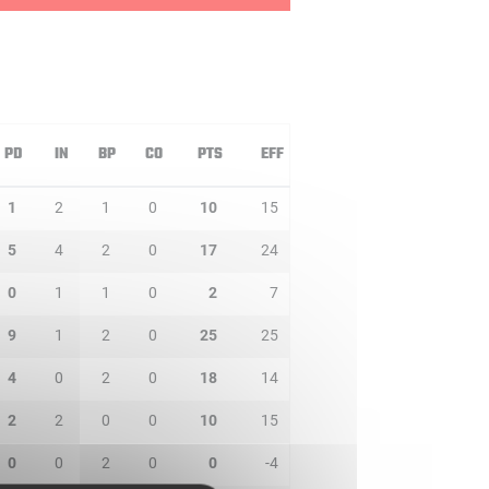
PD
IN
BP
CO
PTS
EFF
1
2
1
0
10
15
5
4
2
0
17
24
0
1
1
0
2
7
9
1
2
0
25
25
4
0
2
0
18
14
2
2
0
0
10
15
0
0
2
0
0
-4