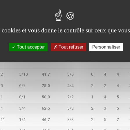
2/2
0/0
100.0
0/0
0
0
0
1/1
0/1
50.0
0/0
0
1
1
es cookies et vous donne le contrôle sur ceux que vous
Tout accepter
Tout refuser
Personnaliser
/2T
3R/3T
TR/TT
1R/1T
RO
RD
RT
/2
5/10
41.7
3/5
0
4
4
/5
6/7
75.0
4/4
2
2
4
/1
0/1
50.0
2/2
1
4
5
/4
3/4
62.5
3/3
2
3
5
/11
1/4
46.7
3/3
2
5
7