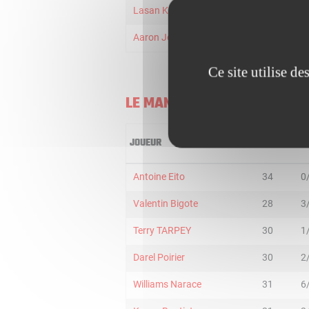
Lasan Kromah
10
Aaron Jones
10
Ce site utilise d
LE MANS
JOUEUR
MIN
2R
Antoine Eito
34
0
Valentin Bigote
28
3
Terry TARPEY
30
1
Darel Poirier
30
2
Williams Narace
31
6