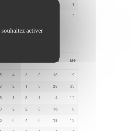
0
0
3
0
4
1
0
0
0
0
2
2
 souhaitez activer
PD
IN
BP
CO
PTS
EFF
5
4
3
0
18
19
3
2
1
0
28
33
5
1
3
1
4
12
0
2
2
0
16
18
0
0
4
0
18
13