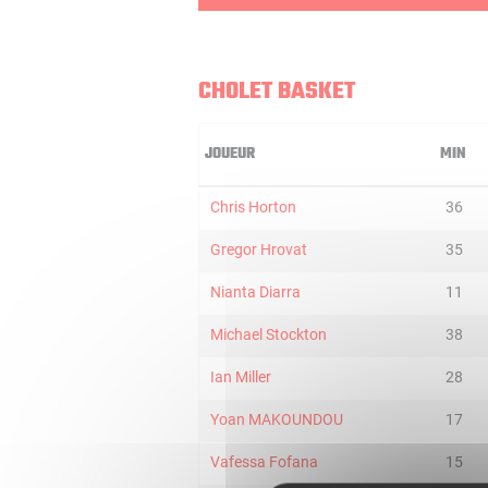
CHOLET BASKET
JOUEUR
MIN
Chris Horton
36
Gregor Hrovat
35
Nianta Diarra
11
Michael Stockton
38
Ian Miller
28
Yoan MAKOUNDOU
17
Vafessa Fofana
15