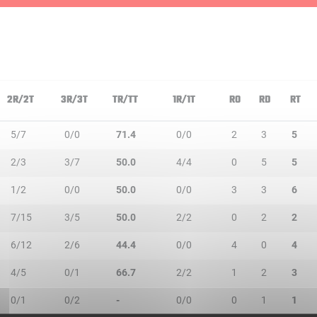
2R/2T
3R/3T
TR/TT
1R/1T
RO
RD
RT
5/7
0/0
71.4
0/0
2
3
5
2/3
3/7
50.0
4/4
0
5
5
1/2
0/0
50.0
0/0
3
3
6
7/15
3/5
50.0
2/2
0
2
2
6/12
2/6
44.4
0/0
4
0
4
4/5
0/1
66.7
2/2
1
2
3
0/1
0/2
-
0/0
0
1
1