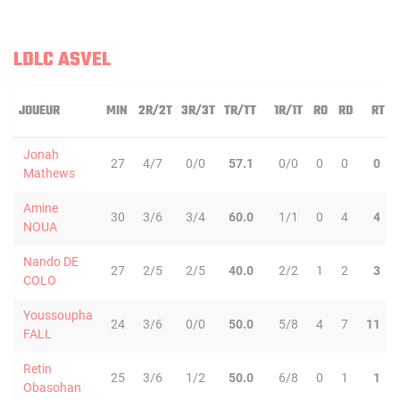
LDLC ASVEL
JOUEUR
MIN
2R/2T
3R/3T
TR/TT
1R/1T
RO
RD
RT
Jonah
27
4/7
0/0
57.1
0/0
0
0
0
Mathews
Amine
30
3/6
3/4
60.0
1/1
0
4
4
NOUA
Nando DE
27
2/5
2/5
40.0
2/2
1
2
3
COLO
Youssoupha
24
3/6
0/0
50.0
5/8
4
7
11
FALL
Retin
25
3/6
1/2
50.0
6/8
0
1
1
Obasohan