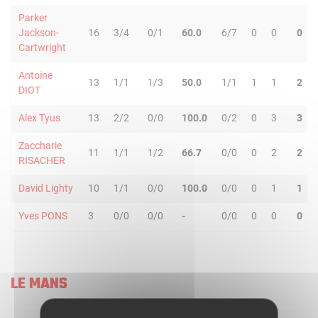
Parker
Jackson-
16
3/4
0/1
60.0
6/7
0
0
0
Cartwright
Antoine
13
1/1
1/3
50.0
1/1
1
1
2
DIOT
Alex Tyus
13
2/2
0/0
100.0
0/2
0
3
3
Zaccharie
11
1/1
1/2
66.7
0/0
0
2
2
RISACHER
David Lighty
10
1/1
0/0
100.0
0/0
0
1
1
Yves PONS
3
0/0
0/0
-
0/0
0
0
0
LE MANS