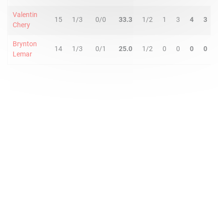
Valentin
15
1/3
0/0
33.3
1/2
1
3
4
3
Chery
Brynton
14
1/3
0/1
25.0
1/2
0
0
0
0
Lemar