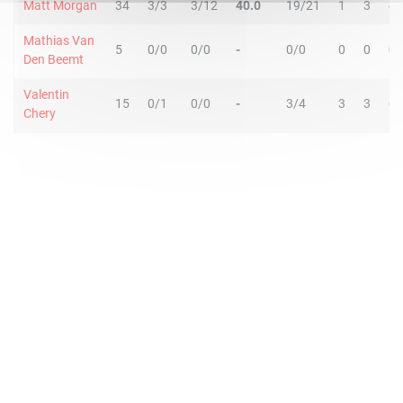
Matt Morgan
34
3/3
3/12
40.0
19/21
1
3
4
Mathias Van
5
0/0
0/0
-
0/0
0
0
0
Den Beemt
Valentin
15
0/1
0/0
-
3/4
3
3
6
Chery