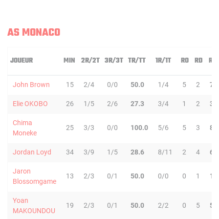
AS MONACO
JOUEUR
MIN
2R/2T
3R/3T
TR/TT
1R/1T
RO
RD
RT
John Brown
15
2/4
0/0
50.0
1/4
5
2
7
Elie OKOBO
26
1/5
2/6
27.3
3/4
1
2
3
Chima
25
3/3
0/0
100.0
5/6
5
3
8
Moneke
Jordan Loyd
34
3/9
1/5
28.6
8/11
2
4
6
Jaron
13
2/3
0/1
50.0
0/0
0
1
1
Blossomgame
Yoan
19
2/3
0/1
50.0
2/2
0
5
5
MAKOUNDOU