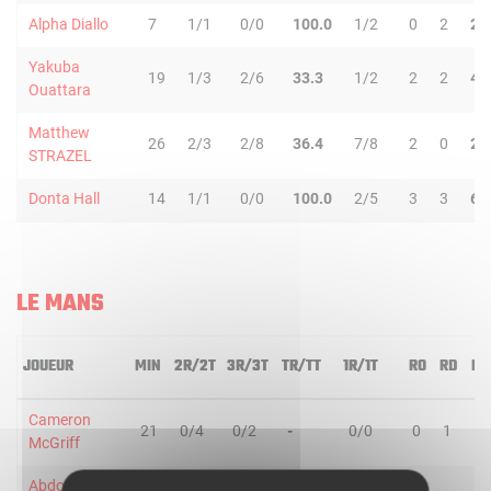
Alpha Diallo
7
1/1
0/0
100.0
1/2
0
2
2
Yakuba
19
1/3
2/6
33.3
1/2
2
2
4
Ouattara
Matthew
26
2/3
2/8
36.4
7/8
2
0
2
STRAZEL
Donta Hall
14
1/1
0/0
100.0
2/5
3
3
6
LE MANS
JOUEUR
MIN
2R/2T
3R/3T
TR/TT
1R/1T
RO
RD
RT
Cameron
21
0/4
0/2
-
0/0
0
1
1
McGriff
Abdoulaye