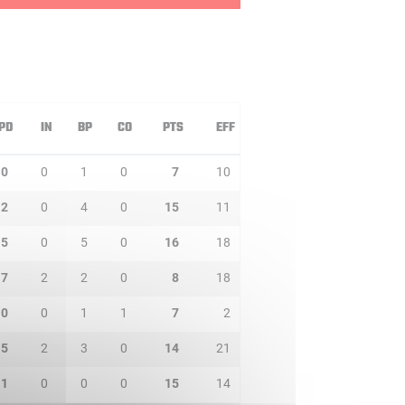
PD
IN
BP
CO
PTS
EFF
0
0
1
0
7
10
2
0
4
0
15
11
5
0
5
0
16
18
7
2
2
0
8
18
0
0
1
1
7
2
5
2
3
0
14
21
1
0
0
0
15
14