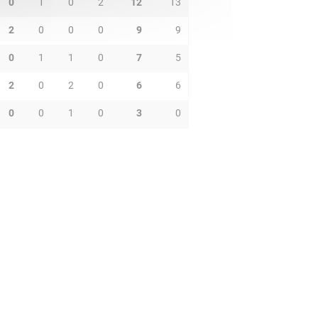
0
1
0
2
12
13
2
0
0
0
9
9
0
1
1
0
7
5
2
0
2
0
6
6
0
0
1
0
3
0