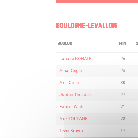
BOULOGNE-LEVALLOIS
JOUEUR
MIN
Lahaou KONATE
26
Amar Gegic
25
Alen Omic
30
Jordan Theodore
27
Fabian White
21
Axel TOUPANE
28
Tevin Brown
17