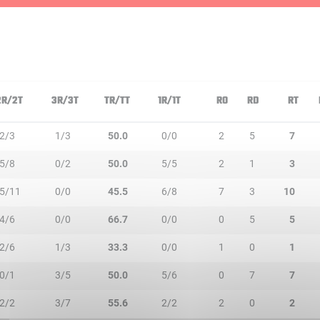
2R/2T
3R/3T
TR/TT
1R/1T
RO
RD
RT
2/3
1/3
50.0
0/0
2
5
7
5/8
0/2
50.0
5/5
2
1
3
5/11
0/0
45.5
6/8
7
3
10
4/6
0/0
66.7
0/0
0
5
5
2/6
1/3
33.3
0/0
1
0
1
0/1
3/5
50.0
5/6
0
7
7
2/2
3/7
55.6
2/2
2
0
2