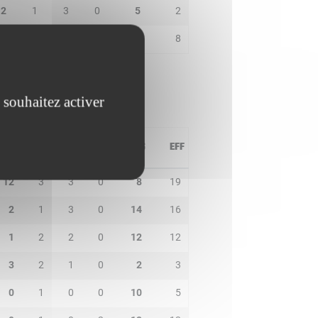
2
1
3
0
5
2
2
2
1
0
3
8
 souhaitez activer
PD
IN
BP
CO
PTS
EFF
12
3
3
0
8
19
2
1
3
0
14
16
1
2
2
0
12
12
3
2
1
0
2
3
0
1
0
0
10
5