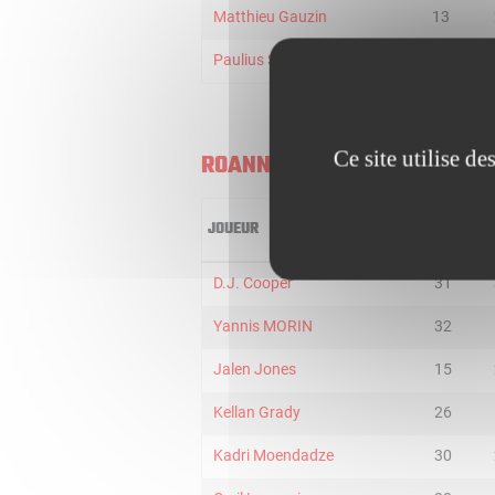
Matthieu Gauzin
13
Paulius Sorokas
13
Ce site utilise d
ROANNE
JOUEUR
MIN
D.J. Cooper
31
Yannis MORIN
32
Jalen Jones
15
Kellan Grady
26
Kadri Moendadze
30