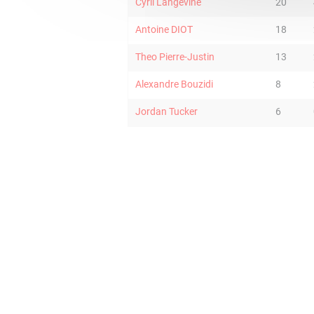
Cyril Langevine
20
Antoine DIOT
18
Theo Pierre-Justin
13
Alexandre Bouzidi
8
Jordan Tucker
6