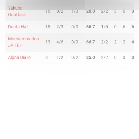
Yakuba
16
0/2
1/3
20.0
2/2
3
0
3
Ouattara
Donta Hall
15
2/3
0/0
66.7
1/5
0
6
6
Mouhammadou
13
4/6
0/0
66.7
2/2
2
2
4
JAITEH
Alpha Diallo
8
1/2
0/2
25.0
2/2
0
3
3