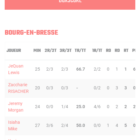
BOXSCORE
BOURG-EN-BRESSE
JOUEUR
MIN
2R/2T
3R/3T
TR/TT
1R/1T
RO
RD
RT
PD
JeQuan
25
2/3
2/3
66.7
2/2
0
1
1
6
Lewis
Zaccharie
20
0/3
0/3
-
0/2
0
3
3
0
RISACHER
Jeremy
24
0/0
1/4
25.0
4/6
0
2
2
2
Morgan
Isiaha
27
3/6
2/4
50.0
0/0
1
4
5
0
Mike