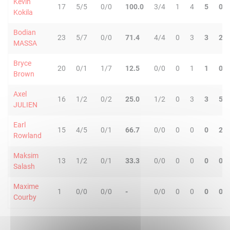
Kevin
17
5/5
0/0
100.0
3/4
1
4
5
0
Kokila
Bodian
23
5/7
0/0
71.4
4/4
0
3
3
2
MASSA
Bryce
20
0/1
1/7
12.5
0/0
0
1
1
0
Brown
Axel
16
1/2
0/2
25.0
1/2
0
3
3
5
JULIEN
Earl
15
4/5
0/1
66.7
0/0
0
0
0
2
Rowland
Maksim
13
1/2
0/1
33.3
0/0
0
0
0
0
Salash
Maxime
1
0/0
0/0
-
0/0
0
0
0
0
Courby