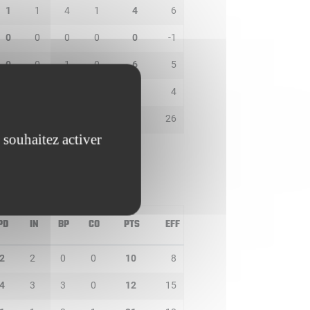
1
1
4
1
4
6
0
0
0
0
0
-1
0
0
1
0
6
5
3
1
1
0
2
4
5
0
1
1
23
26
 souhaitez activer
PD
IN
BP
CO
PTS
EFF
2
2
0
0
10
8
4
3
3
0
12
15