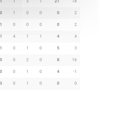
1
1
3
1
21
18
0
1
0
0
0
2
1
0
0
0
0
2
1
4
1
1
4
4
1
0
1
0
5
3
5
0
2
0
8
16
0
0
1
0
4
-1
3
0
1
0
0
0