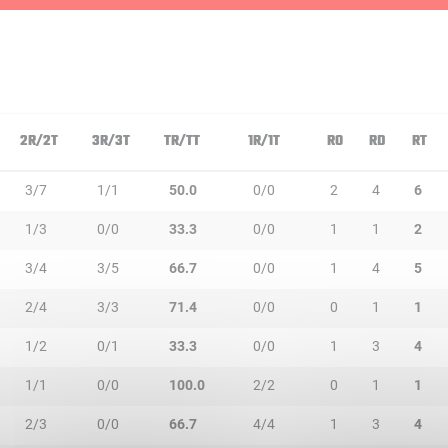
2R/2T
3R/3T
TR/TT
1R/1T
RO
RD
RT
3/7
1/1
50.0
0/0
2
4
6
1/3
0/0
33.3
0/0
1
1
2
3/4
3/5
66.7
0/0
1
4
5
2/4
3/3
71.4
0/0
0
1
1
1/2
0/1
33.3
0/0
1
3
4
1/1
0/0
100.0
2/2
0
1
1
2/3
0/0
66.7
4/4
1
3
4