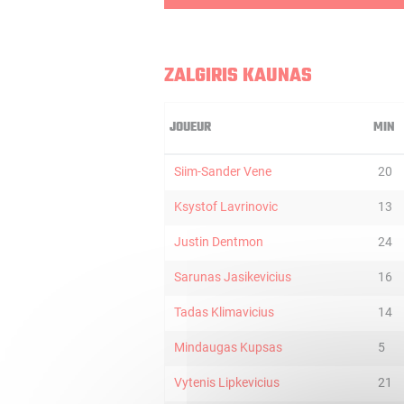
ZALGIRIS KAUNAS
JOUEUR
MIN
Siim-Sander Vene
20
Ksystof Lavrinovic
13
Justin Dentmon
24
Sarunas Jasikevicius
16
Tadas Klimavicius
14
Mindaugas Kupsas
5
Vytenis Lipkevicius
21