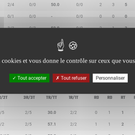
2/4
0/0
50.0
0/0
2
3
5
0/1
0/0
-
0/0
0
0
0
3/3
0/3
50.0
0/0
2
1
3
1/4
0/0
25.0
0/0
0
2
2
1/3
7/9
66.7
0/0
0
2
2
es cookies et vous donne le contrôle sur ceux que vous
Tout accepter
Tout refuser
Personnaliser
R/2T
3R/3T
TR/TT
1R/1T
RO
RD
RT
/5
2/5
30.0
2/2
0
1
1
/2
2/5
57.1
2/2
1
1
2