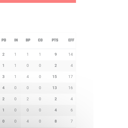
PD
IN
BP
CO
PTS
EFF
2
1
1
1
9
14
1
1
0
0
2
4
3
1
4
0
15
17
4
0
0
0
13
16
2
0
2
0
2
4
1
0
0
0
4
6
0
0
4
0
8
7