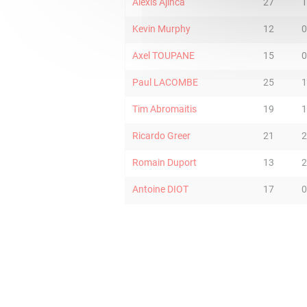
Alexis Ajinca
27
1
Kevin Murphy
12
0
Axel TOUPANE
15
0
Paul LACOMBE
25
1
Tim Abromaitis
19
1
Ricardo Greer
21
2
Romain Duport
13
2
Antoine DIOT
17
0