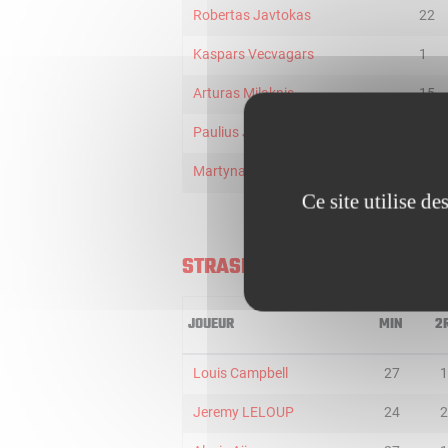
Robertas Javtokas
22
Kaspars Vecvagars
1
Arturas Milaknis
15
Paulius Jankunas
26
Martynas Pocius
24
Ce site utilise d
STRASBOURG
JOUEUR
MIN
2
Louis Campbell
27
1
Jeremy LELOUP
24
2