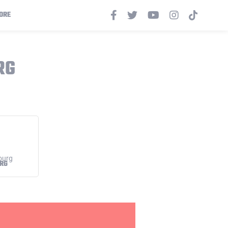
ORE
RG
RG