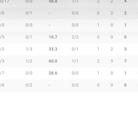
0/17
0/0
58.8
1/1
2
2
4
/0
0/1
-
0/0
0
2
2
/0
0/0
-
0/0
1
0
1
/5
0/1
16.7
2/2
0
0
0
/3
1/3
33.3
0/1
1
2
3
/3
1/2
60.0
1/1
2
5
7
/7
0/0
28.6
0/0
1
0
1
/0
0/2
-
0/0
0
0
0