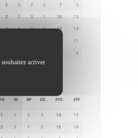
2
0
2
0
7
5
2
1
3
1
10
15
2
0
2
0
10
14
0
0
1
1
10
11
3
1
1
0
0
4
 souhaitez activer
PD
IN
BP
CO
PTS
EFF
1
1
0
0
14
15
2
3
1
0
10
16