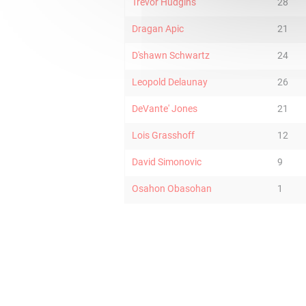
Trevor Hudgins
28
Dragan Apic
21
D'shawn Schwartz
24
Leopold Delaunay
26
DeVante' Jones
21
Lois Grasshoff
12
David Simonovic
9
Osahon Obasohan
1