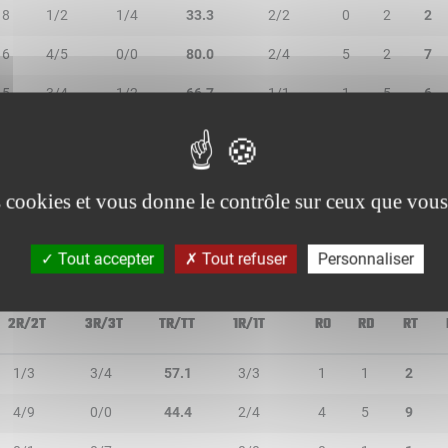
18
1/2
1/4
33.3
2/2
0
2
2
16
4/5
0/0
80.0
2/4
5
2
7
15
3/4
1/2
66.7
1/1
1
5
6
14
2/2
2/2
100.0
0/0
0
1
1
12
0/2
0/2
-
0/0
2
3
5
es cookies et vous donne le contrôle sur ceux que vous
Tout accepter
Tout refuser
Personnaliser
2R/2T
3R/3T
TR/TT
1R/1T
RO
RD
RT
1/3
3/4
57.1
3/3
1
1
2
4/9
0/0
44.4
2/4
4
5
9