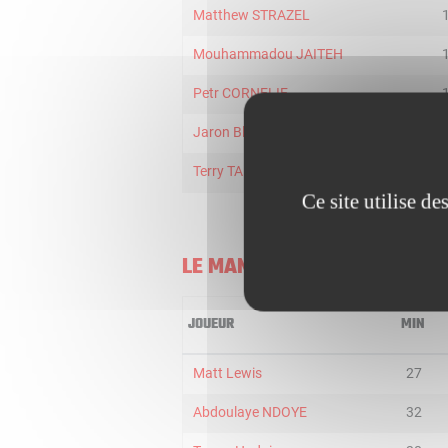
Matthew STRAZEL
Mouhammadou JAITEH
Petr CORNELIE
Jaron Blossomgame
Terry TARPEY
Ce site utilise d
LE MANS
JOUEUR
MIN
Matt Lewis
27
Abdoulaye NDOYE
32