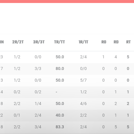
IN
2R/2T
3R/3T
TR/TT
1R/1T
RO
RD
RT
23
1/2
0/0
50.0
2/4
1
4
5
17
1/2
3/3
80.0
0/0
0
0
0
13
1/2
0/0
50.0
5/7
0
0
0
14
0/2
0/2
-
1/2
0
1
1
18
2/2
1/4
50.0
4/6
0
2
2
22
0/1
2/4
40.0
2/2
0
1
1
18
2/2
3/4
83.3
2/4
0
5
5