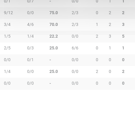
0/1
0/7
-
0/0
0
1
1
9/12
0/0
75.0
2/3
0
2
2
3/4
4/6
70.0
2/3
1
2
3
1/5
1/4
22.2
0/0
2
3
5
2/5
0/3
25.0
6/6
0
1
1
0/0
0/1
-
0/0
0
0
0
1/4
0/0
25.0
0/0
2
0
2
0/0
0/0
-
0/0
0
0
0