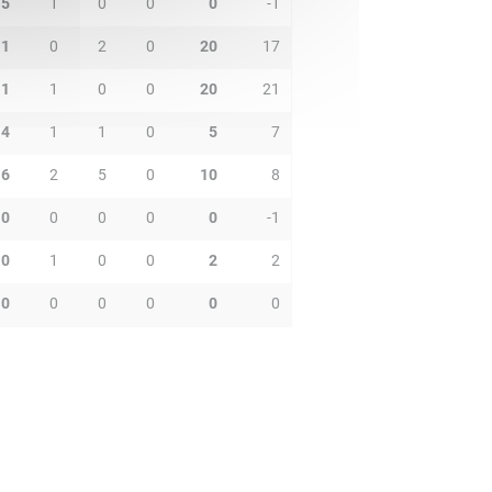
5
1
0
0
0
-1
1
0
2
0
20
17
1
1
0
0
20
21
4
1
1
0
5
7
6
2
5
0
10
8
0
0
0
0
0
-1
0
1
0
0
2
2
0
0
0
0
0
0