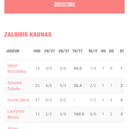
BOXSCORE
ZALGIRIS KAUNAS
JOUEUR
MIN
2R/2T
3R/3T
TR/TT
1R/1T
RO
RD
RT
Ignas
15
3/5
0/0
60.0
1/3
1
0
1
Brazdeikis
Azuolas
20
4/8
0/3
36.4
2/2
1
1
2
Tubelis
Dustin Sleva
27
0/3
0/2
-
1/2
1
3
4
Laurynas
12
2/2
0/0
100.0
0/0
1
2
3
Birutis
Arnas