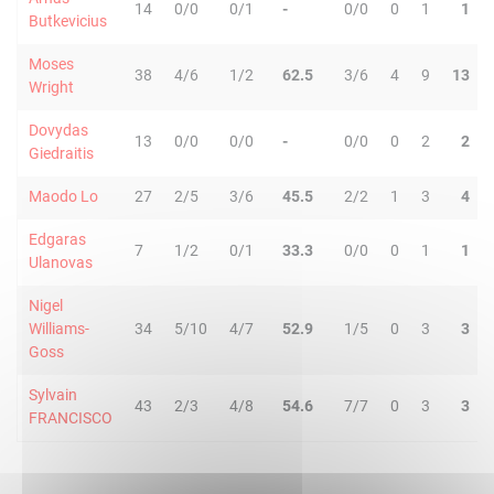
14
0/0
0/1
-
0/0
0
1
1
Butkevicius
Moses
38
4/6
1/2
62.5
3/6
4
9
13
Wright
Dovydas
13
0/0
0/0
-
0/0
0
2
2
Giedraitis
Maodo Lo
27
2/5
3/6
45.5
2/2
1
3
4
Edgaras
7
1/2
0/1
33.3
0/0
0
1
1
Ulanovas
Nigel
Williams-
34
5/10
4/7
52.9
1/5
0
3
3
Goss
Sylvain
43
2/3
4/8
54.6
7/7
0
3
3
FRANCISCO