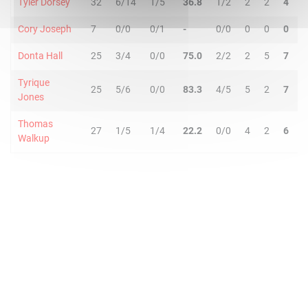
Tyler Dorsey
32
6/14
1/5
36.8
1/2
2
2
4
1
Cory Joseph
7
0/0
0/1
-
0/0
0
0
0
0
Donta Hall
25
3/4
0/0
75.0
2/2
2
5
7
2
Tyrique
25
5/6
0/0
83.3
4/5
5
2
7
6
Jones
Thomas
27
1/5
1/4
22.2
0/0
4
2
6
4
Walkup