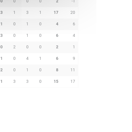
0
0
0
0
2
-1
3
1
3
1
17
20
1
0
1
0
4
6
3
0
1
0
6
4
0
2
0
0
2
1
1
0
4
1
6
9
2
0
1
0
8
11
1
3
3
0
15
17