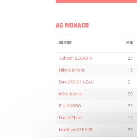
AS MONACO
JOUEUR
MIN
Juhann BEGARIN
23
Nikola Mirotic
15
David MICHINEAU
2
Mike James
20
Elie OKOBO
22
Daniel Theis
16
Matthew STRAZEL
27