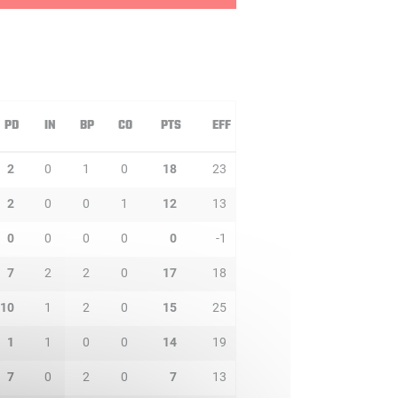
PD
IN
BP
CO
PTS
EFF
2
0
1
0
18
23
2
0
0
1
12
13
0
0
0
0
0
-1
7
2
2
0
17
18
10
1
2
0
15
25
1
1
0
0
14
19
7
0
2
0
7
13