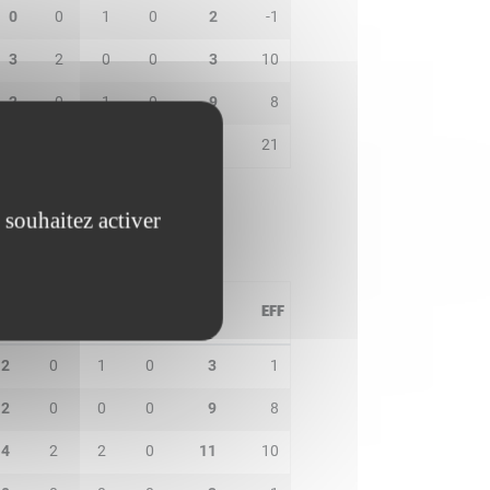
0
0
1
0
2
-1
3
2
0
0
3
10
2
0
1
0
9
8
0
2
1
0
18
21
 souhaitez activer
PD
IN
BP
CO
PTS
EFF
2
0
1
0
3
1
2
0
0
0
9
8
4
2
2
0
11
10