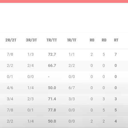
2R/2T
3R/3T
TR/TT
1R/1T
RO
RD
RT
7/8
1/3
72.7
1/1
2
5
7
2/2
2/4
66.7
2/2
0
0
0
0/1
0/0
-
0/0
0
0
0
4/6
1/4
50.0
6/7
0
0
0
3/4
2/3
71.4
3/3
0
3
3
7/8
0/1
77.8
0/0
0
5
5
2/2
1/4
50.0
0/0
2
2
4