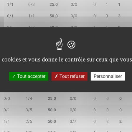
1/1
0/3
25.0
0/0
0
1
1
0/1
1/1
50.0
0/0
0
3
3
3/5
1/3
50.0
0/0
1
1
2
4/6
3/4
70.0
1/1
1
4
5
es cookies et vous donne le contrôle sur ceux que vous
Tout accepter
Tout refuser
Personnaliser
2R/2T
3R/3T
TR/TT
1R/1T
RO
RD
RT
0/0
1/4
25.0
0/0
0
0
0
0/1
3/5
50.0
0/0
0
0
0
1/1
2/5
50.0
3/7
0
2
2