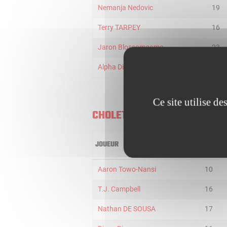
Nemanja Nedovic
19
Terry TARPEY
16
Jaron Blossomgame
23
Alpha Diallo
18
Ce site utilise d
CHOLET BASKET
JOUEUR
MIN
Aaron Towo-Nansi
10
T.J. Campbell
16
Nathan DE SOUSA
17