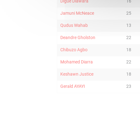
Digue Diawara
16
Jamuni McNeace
25
Qudus Wahab
13
Deandre Gholston
22
Chibuzo Agbo
18
Mohamed Diarra
22
Keshawn Justice
18
Gerald AYAYI
23