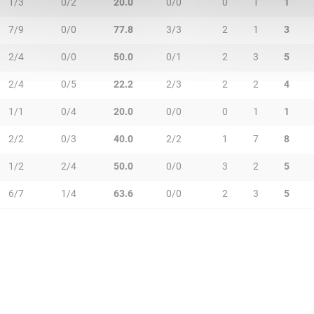
1/3
0/2
20.0
0/0
0
1
1
7/9
0/0
77.8
3/3
2
1
3
2/4
0/0
50.0
0/1
2
3
5
2/4
0/5
22.2
2/3
2
2
4
1/1
0/4
20.0
0/0
0
1
1
2/2
0/3
40.0
2/2
1
7
8
1/2
2/4
50.0
0/0
3
2
5
6/7
1/4
63.6
0/0
2
3
5