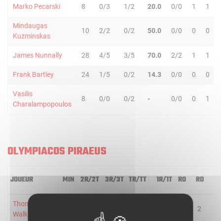
Marko Pecarski
8
0/3
1/2
20.0
0/0
1
1
Mindaugas
10
2/2
0/2
50.0
0/0
0
0
Kuzminskas
James Nunnally
28
4/5
3/5
70.0
2/2
1
1
Frank Bartley
24
1/5
0/2
14.3
0/0
0
0
Vasilis
8
0/0
0/2
-
0/0
0
1
Charalampopoulos
OLYMPIACOS PIRAEUS
JOUEUR
MIN
2R/2T
3R/3T
TR/TT
1R/1T
RO
RD
R
Thomas
23
2/2
2/5
57.1
0/0
1
2
3
Walkup