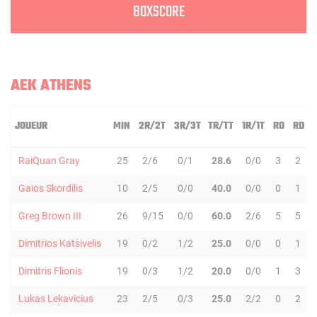
BOXSCORE
AEK ATHENS
JOUEUR
MIN
2R/2T
3R/3T
TR/TT
1R/1T
RO
RD
RaiQuan Gray
25
2/6
0/1
28.6
0/0
3
2
Gaios Skordilis
10
2/5
0/0
40.0
0/0
0
1
Greg Brown III
26
9/15
0/0
60.0
2/6
5
5
Dimitrios Katsivelis
19
0/2
1/2
25.0
0/0
0
1
Dimitris Flionis
19
0/3
1/2
20.0
0/0
1
3
Lukas Lekavicius
23
2/5
0/3
25.0
2/2
0
2