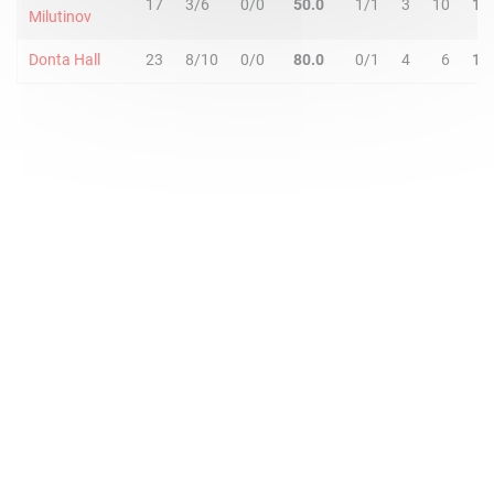
17
3/6
0/0
50.0
1/1
3
10
13
Milutinov
Donta Hall
23
8/10
0/0
80.0
0/1
4
6
10