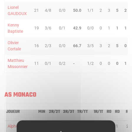
Lionel
21
4/8
0/0
50.0
1/1
2
3
5
2
GAUDOUX
Kenny
19
3/6
0/1
42.9
0/0
0
1
1
1
Baptiste
Olivier
16
2/3
0/0
66.7
3/5
3
2
5
0
Cortale
Matthieu
11
0/1
0/2
-
1/2
0
0
0
1
Missonnier
AS MONACO
JOUEUR
MIN
2R/2T
3R/3T
TR/TT
1R/1T
RO
RD
RT
Alpha Diallo
16
3/3
3/3
100.0
0/0
1
1
2