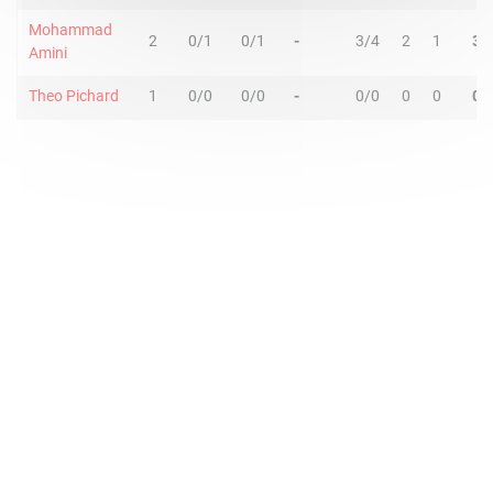
Mohammad
2
0/1
0/1
-
3/4
2
1
3
Amini
Theo Pichard
1
0/0
0/0
-
0/0
0
0
0