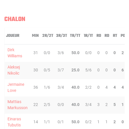
CHALON
JOUEUR
MIN
2R/2T
3R/3T
TR/TT
1R/1T
RO
RD
RT
PD
Dirk
31
0/0
3/6
50.0
0/0
0
0
0
2
Williams
Aleksej
30
0/5
3/7
25.0
5/6
0
0
0
6
Nikolic
Jermaine
36
1/6
3/4
40.0
2/2
0
4
4
4
Love
Mattias
22
2/5
0/0
40.0
3/4
3
2
5
1
Markusson
Einaras
14
1/1
0/1
50.0
0/2
1
1
2
0
Tubutis