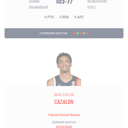
103-77
6 PTS
2 REB
0 AST
5 DERNIERS MATCHS
MALCOLM
CAZALON
Yukatel Denizli Basket
DERNIER MATCH
09/05/2026