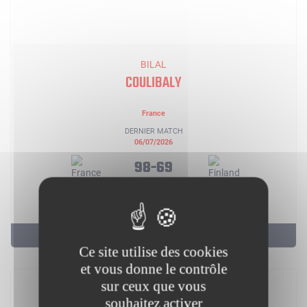
BILAL
COULIBALY
France
DERNIER MATCH
06/07/2026
98-69
3 PTS
2 REB
2 AST
5 DERNIERS MATCHS
Ce site utilise des cookies
et vous donne le contrôle
sur ceux que vous
souhaitez activer