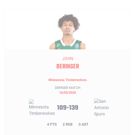
JOAN
BERINGER
Minnesota Timberwolves
DERNIER MATCH
16/05/2026
109-139
4 PTS
2 REB
0 AST