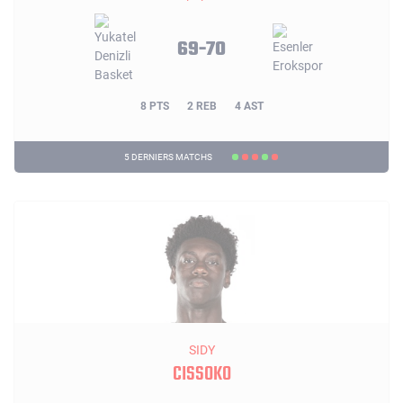
69-70
8 PTS
2 REB
4 AST
5 DERNIERS MATCHS
SIDY
CISSOKO