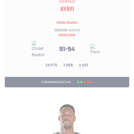
GERALD
AYAYI
Cholet Basket
DERNIER MATCH
09/06/2026
91-94
24 PTS
3 REB
2 AST
5 DERNIERS MATCHS