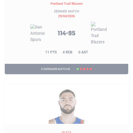
Portland Trail Blazers
DERNIER MATCH
29/04/2026
114-95
11 PTS
4 REB
0 AST
5 DERNIERS MATCHS
ISAÏA