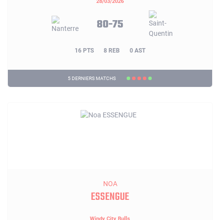
28/03/2026
80-75
16 PTS
8 REB
0 AST
5 DERNIERS MATCHS
NOA
ESSENGUE
Windy City Bulls