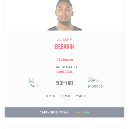
JUHANN
BEGARIN
AS Monaco
DERNIER MATCH
23/06/2026
92-101
18 PTS
9 REB
2 AST
5 DERNIERS MATCHS