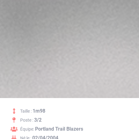
1m98
Taille :
3/2
Poste :
Portland Trail Blazers
Équipe:
02/04/2004
Né le :